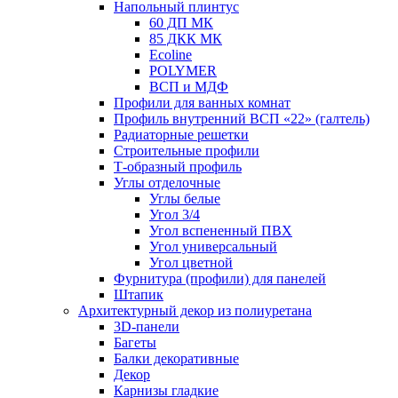
Напольный плинтус
60 ДП МК
85 ДКК МК
Ecoline
POLYMER
ВСП и МДФ
Профили для ванных комнат
Профиль внутренний ВСП «22» (галтель)
Радиаторные решетки
Строительные профили
Т-образный профиль
Углы отделочные
Углы белые
Угол 3/4
Угол вспененный ПВХ
Угол универсальный
Угол цветной
Фурнитура (профили) для панелей
Штапик
Архитектурный декор из полиуретана
3D-панели
Багеты
Балки декоративные
Декор
Карнизы гладкие