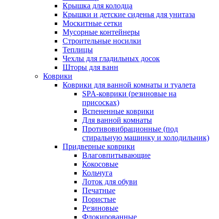
Крышка для колодца
Крышки и детские сиденья для унитаза
Москитные сетки
Мусорные контейнеры
Строительные носилки
Теплицы
Чехлы для гладильных досок
Шторы для ванн
Коврики
Коврики для ванной комнаты и туалета
SPA-коврики (резиновые на
присосках)
Вспененные коврики
Для ванной комнаты
Противовибрационные (под
стиральную машинку и холодильник)
Придверные коврики
Влаговпитывающие
Кокосовые
Кольчуга
Лоток для обуви
Печатные
Пористые
Резиновые
Флокированные