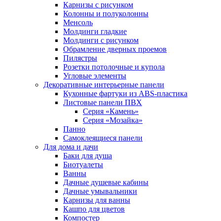
Карнизы с рисунком
Колонны и полуколонны
Менсоль
Молдинги гладкие
Молдинги с рисунком
Обрамление дверных проемов
Пилястры
Розетки потолочные и купола
Угловые элементы
Декоративные интерьерные панели
Кухонные фартуки из ABS-пластика
Листовые панели ПВХ
Серия «Камень»
Серия «Мозайка»
Панно
Самоклеящиеся панели
Для дома и дачи
Баки для душа
Биотуалеты
Ванны
Дачные душевые кабины
Дачные умывальники
Карнизы для ванны
Кашпо для цветов
Компостер