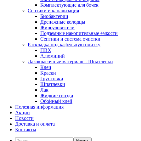
Комплектующие для бочек
Септики и канализация
Биобактерии
Дренажные колодцы
Жироуловители
Подземные накопительные ёмкости
Септики и система очистки
Раскладка под кафельную плитку
ПВХ
Алюминий
Лакокрасочные материалы. Шпатлевки
Клеи
Краски
Грунтовки
Шпатлевки
Лак
Жидкие гвозди
Обойный клей
Полезная информация
Акции
Новости
Доставка и оплата
Контакты
Искать