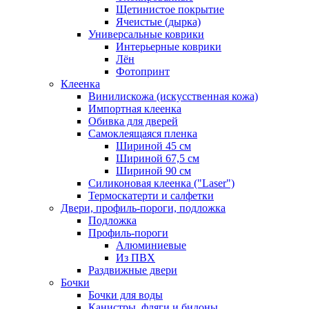
Щетинистое покрытие
Ячеистые (дырка)
Универсальные коврики
Интерьерные коврики
Лён
Фотопринт
Клеенка
Винилискожа (искусственная кожа)
Импортная клеенка
Обивка для дверей
Самоклеящаяся пленка
Шириной 45 см
Шириной 67,5 см
Шириной 90 см
Силиконовая клеенка ("Laser")
Термоскатерти и салфетки
Двери, профиль-пороги, подложка
Подложка
Профиль-пороги
Алюминиевые
Из ПВХ
Раздвижные двери
Бочки
Бочки для воды
Канистры, фляги и бидоны