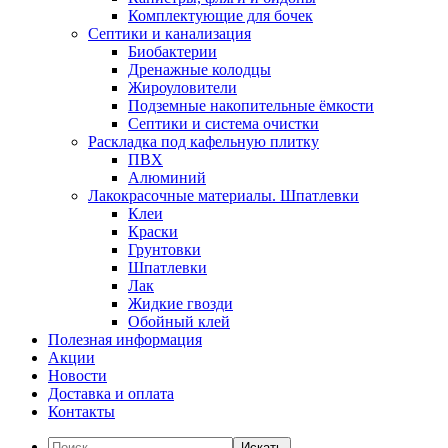
Комплектующие для бочек
Септики и канализация
Биобактерии
Дренажные колодцы
Жироуловители
Подземные накопительные ёмкости
Септики и система очистки
Раскладка под кафельную плитку
ПВХ
Алюминий
Лакокрасочные материалы. Шпатлевки
Клеи
Краски
Грунтовки
Шпатлевки
Лак
Жидкие гвозди
Обойный клей
Полезная информация
Акции
Новости
Доставка и оплата
Контакты
Искать