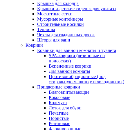
Крышка для колодца
Крышки и детские сиденья для унитаза
Москитные сетки
Мусорные контейнеры
Строительные носилки
Теплицы
Чехлы для гладильных досок
Шторы для ванн
Коврики
Коврики для ванной комнаты и туалета
SPA-коврики (резиновые на
присосках)
Вспененные коврики
Для ванной комнаты
Противовибрационные (под
стиральную машинку и холодильник)
Придверные коврики
Влаговпитывающие
Кокосовые
Кольчуга
Лоток для обуви
Печатные
Пористые
Резиновые
Флокированные