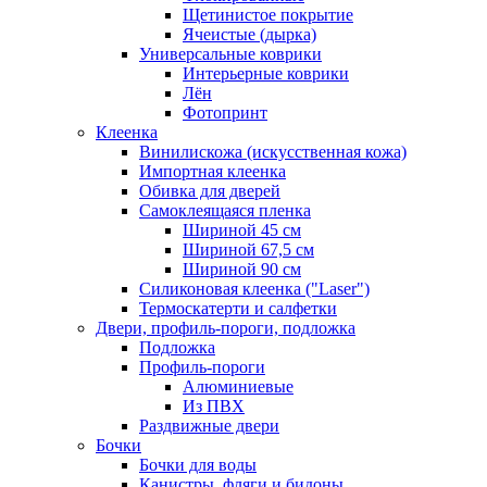
Щетинистое покрытие
Ячеистые (дырка)
Универсальные коврики
Интерьерные коврики
Лён
Фотопринт
Клеенка
Винилискожа (искусственная кожа)
Импортная клеенка
Обивка для дверей
Самоклеящаяся пленка
Шириной 45 см
Шириной 67,5 см
Шириной 90 см
Силиконовая клеенка ("Laser")
Термоскатерти и салфетки
Двери, профиль-пороги, подложка
Подложка
Профиль-пороги
Алюминиевые
Из ПВХ
Раздвижные двери
Бочки
Бочки для воды
Канистры, фляги и бидоны