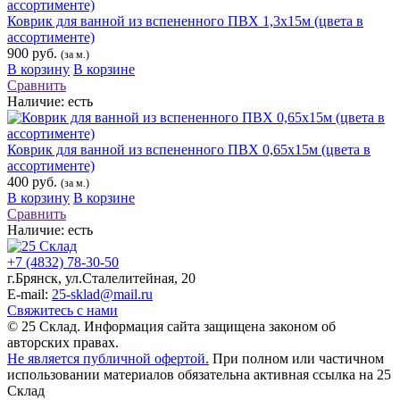
Коврик для ванной из вспененного ПВХ 1,3х15м (цвета в
ассортименте)
900 руб.
(за м.)
В корзину
В корзине
Сравнить
Наличие:
есть
Коврик для ванной из вспененного ПВХ 0,65х15м (цвета в
ассортименте)
400 руб.
(за м.)
В корзину
В корзине
Сравнить
Наличие:
есть
+7 (4832) 78-30-50
г.Брянск
,
ул.Сталелитейная, 20
E-mail:
25-sklad@mail.ru
Свяжитесь с нами
© 25 Склад. Информация сайта защищена законом об
авторских правах.
Не является публичной офертой.
При полном или частичном
использовании материалов обязательна активная ссылка на 25
Склад