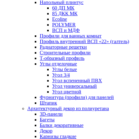
Напольный плинтус
60 ДП МК
85 ДКК МК
Ecoline
POLYMER
ВСП и МДФ
Профили для ванных комнат
Профиль внутренний ВСП «22» (галтель)
Радиаторные решетки
Строительные профили
Т-образный профиль
Углы отделочные
Углы белые
Угол 3/4
Угол вспененный ПВХ
Угол универсальный
Угол цветной
Фурнитура (профили) для панелей
Штапик
Архитектурный декор из полиуретана
3D-панели
Багеты
Балки декоративные
Декор
Карнизы гладкие