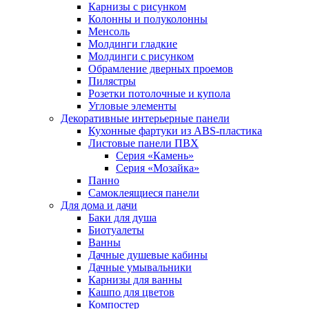
Карнизы с рисунком
Колонны и полуколонны
Менсоль
Молдинги гладкие
Молдинги с рисунком
Обрамление дверных проемов
Пилястры
Розетки потолочные и купола
Угловые элементы
Декоративные интерьерные панели
Кухонные фартуки из ABS-пластика
Листовые панели ПВХ
Серия «Камень»
Серия «Мозайка»
Панно
Самоклеящиеся панели
Для дома и дачи
Баки для душа
Биотуалеты
Ванны
Дачные душевые кабины
Дачные умывальники
Карнизы для ванны
Кашпо для цветов
Компостер