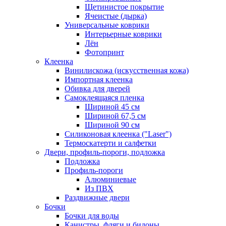
Щетинистое покрытие
Ячеистые (дырка)
Универсальные коврики
Интерьерные коврики
Лён
Фотопринт
Клеенка
Винилискожа (искусственная кожа)
Импортная клеенка
Обивка для дверей
Самоклеящаяся пленка
Шириной 45 см
Шириной 67,5 см
Шириной 90 см
Силиконовая клеенка ("Laser")
Термоскатерти и салфетки
Двери, профиль-пороги, подложка
Подложка
Профиль-пороги
Алюминиевые
Из ПВХ
Раздвижные двери
Бочки
Бочки для воды
Канистры, фляги и бидоны