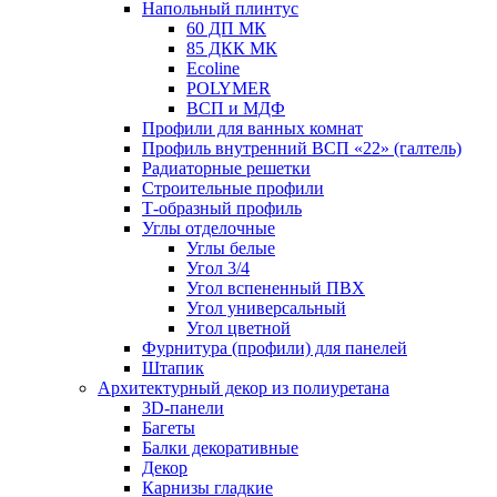
Напольный плинтус
60 ДП МК
85 ДКК МК
Ecoline
POLYMER
ВСП и МДФ
Профили для ванных комнат
Профиль внутренний ВСП «22» (галтель)
Радиаторные решетки
Строительные профили
Т-образный профиль
Углы отделочные
Углы белые
Угол 3/4
Угол вспененный ПВХ
Угол универсальный
Угол цветной
Фурнитура (профили) для панелей
Штапик
Архитектурный декор из полиуретана
3D-панели
Багеты
Балки декоративные
Декор
Карнизы гладкие