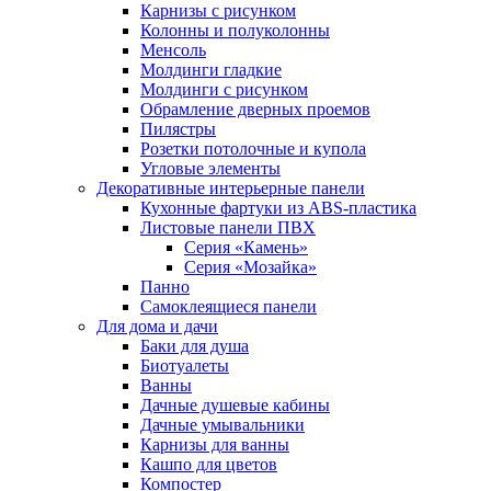
Карнизы с рисунком
Колонны и полуколонны
Менсоль
Молдинги гладкие
Молдинги с рисунком
Обрамление дверных проемов
Пилястры
Розетки потолочные и купола
Угловые элементы
Декоративные интерьерные панели
Кухонные фартуки из ABS-пластика
Листовые панели ПВХ
Серия «Камень»
Серия «Мозайка»
Панно
Самоклеящиеся панели
Для дома и дачи
Баки для душа
Биотуалеты
Ванны
Дачные душевые кабины
Дачные умывальники
Карнизы для ванны
Кашпо для цветов
Компостер