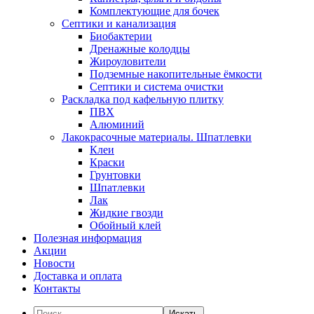
Комплектующие для бочек
Септики и канализация
Биобактерии
Дренажные колодцы
Жироуловители
Подземные накопительные ёмкости
Септики и система очистки
Раскладка под кафельную плитку
ПВХ
Алюминий
Лакокрасочные материалы. Шпатлевки
Клеи
Краски
Грунтовки
Шпатлевки
Лак
Жидкие гвозди
Обойный клей
Полезная информация
Акции
Новости
Доставка и оплата
Контакты
Искать