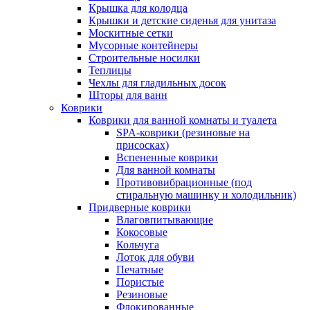
Крышка для колодца
Крышки и детские сиденья для унитаза
Москитные сетки
Мусорные контейнеры
Строительные носилки
Теплицы
Чехлы для гладильных досок
Шторы для ванн
Коврики
Коврики для ванной комнаты и туалета
SPA-коврики (резиновые на
присосках)
Вспененные коврики
Для ванной комнаты
Противовибрационные (под
стиральную машинку и холодильник)
Придверные коврики
Влаговпитывающие
Кокосовые
Кольчуга
Лоток для обуви
Печатные
Пористые
Резиновые
Флокированные