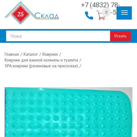
+7 (4832) 78-
30-50
0
Искать
/
Каталог
/
Коврики
/
Главная
Коврики для ванной комнаты и туалета
/
SPA-коврики (резиновые на присосках)
/