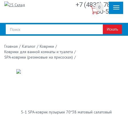
+7 (4832) 78-
0
30-50
Искать
/
Каталог
/
Коврики
/
Главная
Коврики для ванной комнаты и туалета
/
SPA-коврики (резиновые на присосках)
/