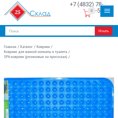
+7 (4832) 78-
30-50
0
Искать
/
Каталог
/
Коврики
/
Главная
Коврики для ванной комнаты и туалета
/
SPA-коврики (резиновые на присосках)
/