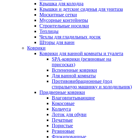
Крышка для колодца
Крышки и детские сиденья для унитаза
Москитные сетки
Мусорные контейнеры
Строительные носилки
Теплицы
Чехлы для гладильных досок
Шторы для ванн
Коврики
Коврики для ванной комнаты и туалета
SPA-коврики (резиновые на
присосках)
Вспененные коврики
Для ванной комнаты
Противовибрационные (под
стиральную машинку и холодильник)
Придверные коврики
Влаговпитывающие
Кокосовые
Кольчуга
Лоток для обуви
Печатные
Пористые
Резиновые
Флокированные