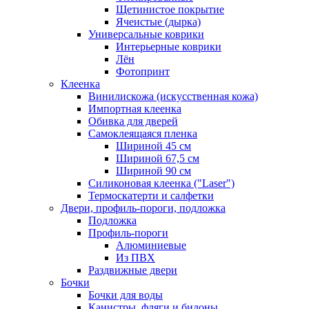
Щетинистое покрытие
Ячеистые (дырка)
Универсальные коврики
Интерьерные коврики
Лён
Фотопринт
Клеенка
Винилискожа (искусственная кожа)
Импортная клеенка
Обивка для дверей
Самоклеящаяся пленка
Шириной 45 см
Шириной 67,5 см
Шириной 90 см
Силиконовая клеенка ("Laser")
Термоскатерти и салфетки
Двери, профиль-пороги, подложка
Подложка
Профиль-пороги
Алюминиевые
Из ПВХ
Раздвижные двери
Бочки
Бочки для воды
Канистры, фляги и бидоны