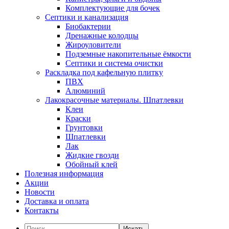
Комплектующие для бочек
Септики и канализация
Биобактерии
Дренажные колодцы
Жироуловители
Подземные накопительные ёмкости
Септики и система очистки
Раскладка под кафельную плитку
ПВХ
Алюминий
Лакокрасочные материалы. Шпатлевки
Клеи
Краски
Грунтовки
Шпатлевки
Лак
Жидкие гвозди
Обойный клей
Полезная информация
Акции
Новости
Доставка и оплата
Контакты
Искать