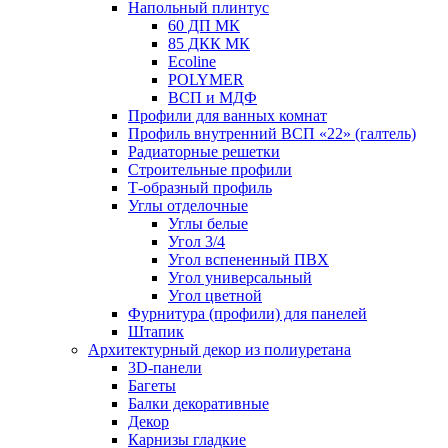
Напольный плинтус
60 ДП МК
85 ДКК МК
Ecoline
POLYMER
ВСП и МДФ
Профили для ванных комнат
Профиль внутренний ВСП «22» (галтель)
Радиаторные решетки
Строительные профили
Т-образный профиль
Углы отделочные
Углы белые
Угол 3/4
Угол вспененный ПВХ
Угол универсальный
Угол цветной
Фурнитура (профили) для панелей
Штапик
Архитектурный декор из полиуретана
3D-панели
Багеты
Балки декоративные
Декор
Карнизы гладкие