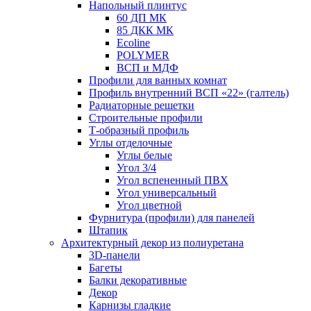
Напольный плинтус
60 ДП МК
85 ДКК МК
Ecoline
POLYMER
ВСП и МДФ
Профили для ванных комнат
Профиль внутренний ВСП «22» (галтель)
Радиаторные решетки
Строительные профили
Т-образный профиль
Углы отделочные
Углы белые
Угол 3/4
Угол вспененный ПВХ
Угол универсальный
Угол цветной
Фурнитура (профили) для панелей
Штапик
Архитектурный декор из полиуретана
3D-панели
Багеты
Балки декоративные
Декор
Карнизы гладкие