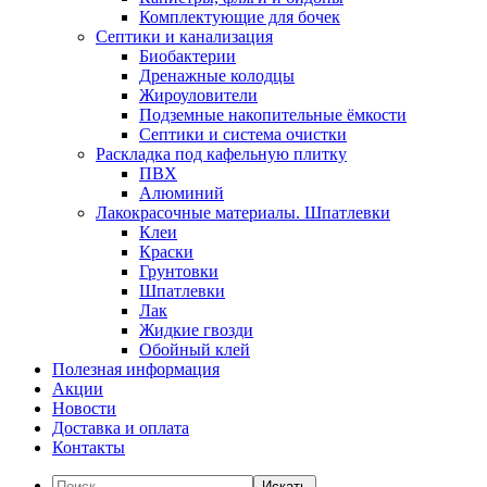
Комплектующие для бочек
Септики и канализация
Биобактерии
Дренажные колодцы
Жироуловители
Подземные накопительные ёмкости
Септики и система очистки
Раскладка под кафельную плитку
ПВХ
Алюминий
Лакокрасочные материалы. Шпатлевки
Клеи
Краски
Грунтовки
Шпатлевки
Лак
Жидкие гвозди
Обойный клей
Полезная информация
Акции
Новости
Доставка и оплата
Контакты
Искать