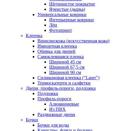
Щетинистое покрытие
Ячеистые (дырка)
Универсальные коврики
Интерьерные коврики
Лён
Фотопринт
Клеенка
Винилискожа (искусственная кожа)
Импортная клеенка
Обивка для дверей
Самоклеящаяся пленка
Шириной 45 см
Шириной 67,5 см
Шириной 90 см
Силиконовая клеенка ("Laser")
Термоскатерти и салфетки
Двери, профиль-пороги, подложка
Подложка
Профиль-пороги
Алюминиевые
Из ПВХ
Раздвижные двери
Бочки
Бочки для воды
Канистры, фляги и бидоны