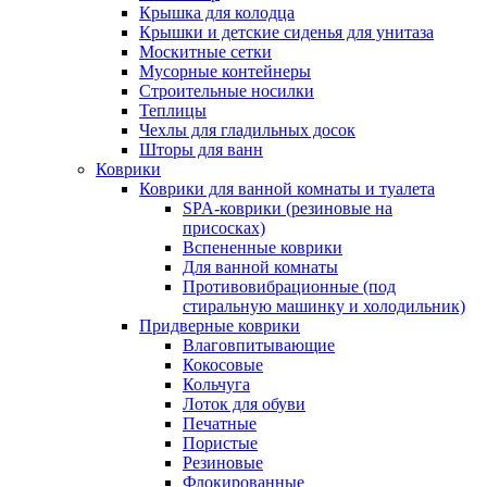
Крышка для колодца
Крышки и детские сиденья для унитаза
Москитные сетки
Мусорные контейнеры
Строительные носилки
Теплицы
Чехлы для гладильных досок
Шторы для ванн
Коврики
Коврики для ванной комнаты и туалета
SPA-коврики (резиновые на
присосках)
Вспененные коврики
Для ванной комнаты
Противовибрационные (под
стиральную машинку и холодильник)
Придверные коврики
Влаговпитывающие
Кокосовые
Кольчуга
Лоток для обуви
Печатные
Пористые
Резиновые
Флокированные