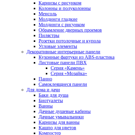
Карнизы с рисунком
Колонны и полуколонны
Менсоль
Молдинги гладкие
Молдинги с рисунком
Обрамление дверных проемов
Пилястры
Розетки потолочные и купола
Угловые элементы
Декоративные интерьерные панели
Кухонные фартуки из ABS-пластика
Листовые панели ПВХ
Серия «Камень»
Серия «Мозайка»
Панно
Самоклеящиеся панели
Для дома и дачи
Баки для душа
Биотуалеты
Ванны
Дачные душевые кабины
Дачные умывальники
Карнизы для ванны
Кашпо для цветов
Компостер