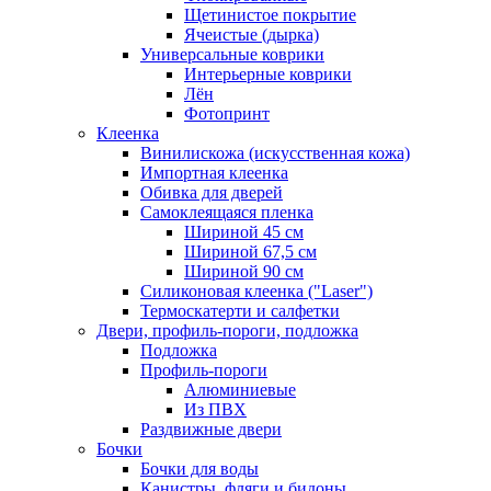
Щетинистое покрытие
Ячеистые (дырка)
Универсальные коврики
Интерьерные коврики
Лён
Фотопринт
Клеенка
Винилискожа (искусственная кожа)
Импортная клеенка
Обивка для дверей
Самоклеящаяся пленка
Шириной 45 см
Шириной 67,5 см
Шириной 90 см
Силиконовая клеенка ("Laser")
Термоскатерти и салфетки
Двери, профиль-пороги, подложка
Подложка
Профиль-пороги
Алюминиевые
Из ПВХ
Раздвижные двери
Бочки
Бочки для воды
Канистры, фляги и бидоны