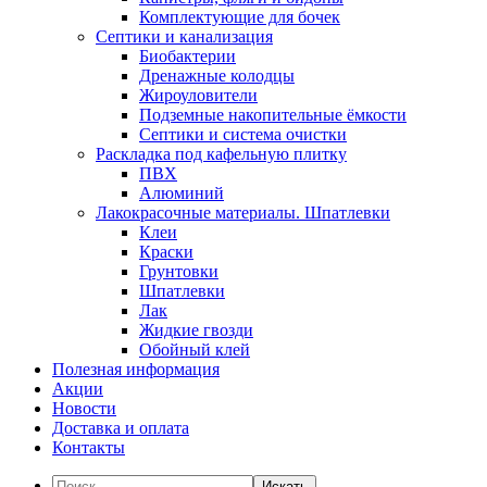
Комплектующие для бочек
Септики и канализация
Биобактерии
Дренажные колодцы
Жироуловители
Подземные накопительные ёмкости
Септики и система очистки
Раскладка под кафельную плитку
ПВХ
Алюминий
Лакокрасочные материалы. Шпатлевки
Клеи
Краски
Грунтовки
Шпатлевки
Лак
Жидкие гвозди
Обойный клей
Полезная информация
Акции
Новости
Доставка и оплата
Контакты
Искать