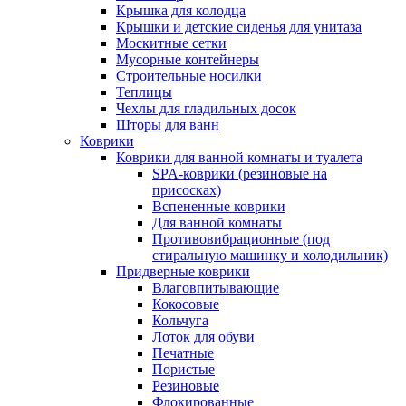
Крышка для колодца
Крышки и детские сиденья для унитаза
Москитные сетки
Мусорные контейнеры
Строительные носилки
Теплицы
Чехлы для гладильных досок
Шторы для ванн
Коврики
Коврики для ванной комнаты и туалета
SPA-коврики (резиновые на
присосках)
Вспененные коврики
Для ванной комнаты
Противовибрационные (под
стиральную машинку и холодильник)
Придверные коврики
Влаговпитывающие
Кокосовые
Кольчуга
Лоток для обуви
Печатные
Пористые
Резиновые
Флокированные