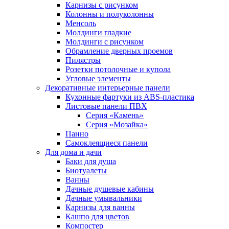
Карнизы с рисунком
Колонны и полуколонны
Менсоль
Молдинги гладкие
Молдинги с рисунком
Обрамление дверных проемов
Пилястры
Розетки потолочные и купола
Угловые элементы
Декоративные интерьерные панели
Кухонные фартуки из ABS-пластика
Листовые панели ПВХ
Серия «Камень»
Серия «Мозайка»
Панно
Самоклеящиеся панели
Для дома и дачи
Баки для душа
Биотуалеты
Ванны
Дачные душевые кабины
Дачные умывальники
Карнизы для ванны
Кашпо для цветов
Компостер