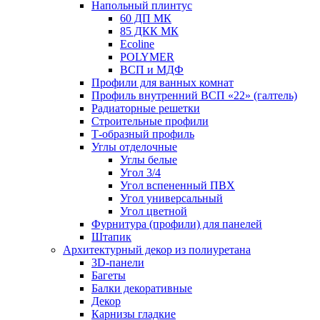
Напольный плинтус
60 ДП МК
85 ДКК МК
Ecoline
POLYMER
ВСП и МДФ
Профили для ванных комнат
Профиль внутренний ВСП «22» (галтель)
Радиаторные решетки
Строительные профили
Т-образный профиль
Углы отделочные
Углы белые
Угол 3/4
Угол вспененный ПВХ
Угол универсальный
Угол цветной
Фурнитура (профили) для панелей
Штапик
Архитектурный декор из полиуретана
3D-панели
Багеты
Балки декоративные
Декор
Карнизы гладкие