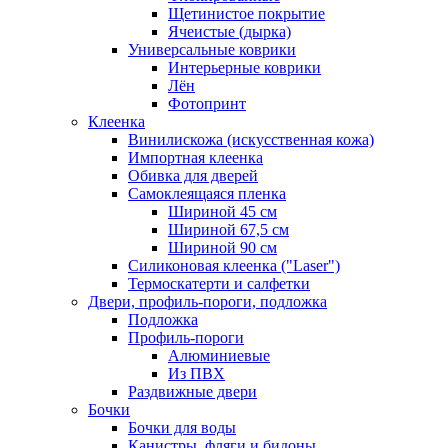
Щетинистое покрытие
Ячеистые (дырка)
Универсальные коврики
Интерьерные коврики
Лён
Фотопринт
Клеенка
Винилискожа (искусственная кожа)
Импортная клеенка
Обивка для дверей
Самоклеящаяся пленка
Шириной 45 см
Шириной 67,5 см
Шириной 90 см
Силиконовая клеенка ("Laser")
Термоскатерти и салфетки
Двери, профиль-пороги, подложка
Подложка
Профиль-пороги
Алюминиевые
Из ПВХ
Раздвижные двери
Бочки
Бочки для воды
Канистры, фляги и бидоны