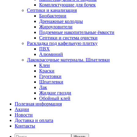
Комплектующие для бочек
Септики и канализация
Биобактерии
Дренажные колодцы
Жироуловители
Подземные накопительные ёмкости
Септики и система очистки
Раскладка под кафельную плитку
ПВХ
Алюминий
Лакокрасочные материалы. Шпатлевки
Клеи
Краски
Грунтовки
Шпатлевки
Лак
Жидкие гвозди
Обойный клей
Полезная информация
Акции
Новости
Доставка и оплата
Контакты
Искать