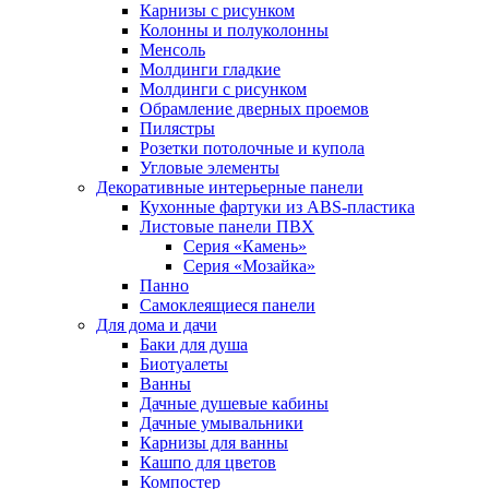
Карнизы с рисунком
Колонны и полуколонны
Менсоль
Молдинги гладкие
Молдинги с рисунком
Обрамление дверных проемов
Пилястры
Розетки потолочные и купола
Угловые элементы
Декоративные интерьерные панели
Кухонные фартуки из ABS-пластика
Листовые панели ПВХ
Серия «Камень»
Серия «Мозайка»
Панно
Самоклеящиеся панели
Для дома и дачи
Баки для душа
Биотуалеты
Ванны
Дачные душевые кабины
Дачные умывальники
Карнизы для ванны
Кашпо для цветов
Компостер