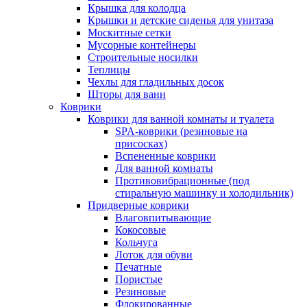
Крышка для колодца
Крышки и детские сиденья для унитаза
Москитные сетки
Мусорные контейнеры
Строительные носилки
Теплицы
Чехлы для гладильных досок
Шторы для ванн
Коврики
Коврики для ванной комнаты и туалета
SPA-коврики (резиновые на
присосках)
Вспененные коврики
Для ванной комнаты
Противовибрационные (под
стиральную машинку и холодильник)
Придверные коврики
Влаговпитывающие
Кокосовые
Кольчуга
Лоток для обуви
Печатные
Пористые
Резиновые
Флокированные