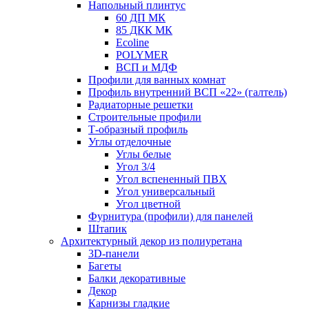
Напольный плинтус
60 ДП МК
85 ДКК МК
Ecoline
POLYMER
ВСП и МДФ
Профили для ванных комнат
Профиль внутренний ВСП «22» (галтель)
Радиаторные решетки
Строительные профили
Т-образный профиль
Углы отделочные
Углы белые
Угол 3/4
Угол вспененный ПВХ
Угол универсальный
Угол цветной
Фурнитура (профили) для панелей
Штапик
Архитектурный декор из полиуретана
3D-панели
Багеты
Балки декоративные
Декор
Карнизы гладкие