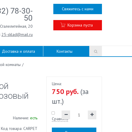
Свяжитесь с нами
32) 78-30-
50
Корзина пуста
.Сталелитейная, 20
:
25-sklad@mail.ru
Доставка и оплата
Контакты
ой комнаты
/
ой
Цена:
750 руб.
(за
озовый
шт.)
Наличие:
есть
Сравнить
Код товара: CARPET