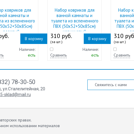
ор ковриков для
Набор ковриков для
Набор к
ной камнаты и
ванной камнаты и
ванной
та из вспененного
туалета из вспененного
туалета и
(50х52+50х85см)
ПВХ (50х52+50х85см)
ПВХ (50
розовый
коричневый
з
руб.
310 руб.
310 руб
В корзину
В корзину
(за шт.)
(за шт.)
Наличие:
Наличие:
ть
есть
Сравнить
есть
Сравнить
832) 78-30-50
Свяжитесь с нами
к
,
ул.Сталелитейная, 20
5-sklad@mail.ru
вторских правах.
чном использовании материалов