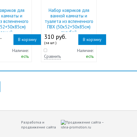
овриков для
Набор ковриков для
 камнаты и
ванной камнаты и
з вспененного
туалета из вспененного
х52+50х85см)
ПВХ (50х52+50х85см)
еленый
голубой
.
310 руб.
В корзину
В корзину
(за шт.)
Наличие:
Наличие:
есть
Сравнить
есть
Разработка и
продвижение сайта