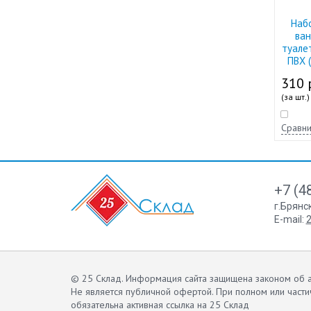
Наб
ван
туале
ПВХ 
310 
(за шт.)
Сравни
+7 (4
г.Брянс
E-mail:
2
© 25 Склад. Информация сайта защищена законом об а
Не является публичной офертой.
При полном или части
обязательна активная ссылка на 25 Склад