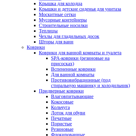
Крышка для колодца
Крышки и детские сиденья для унитаза
Москитные сетки
Мусорные контейнеры
Строительные носилки
Теплицы
Чехлы для гладильных досок
Шторы для ванн
Коврики
Коврики для ванной комнаты и туалета
SPA-коврики (резиновые на
присосках)
Вспененные коврики
Для ванной комнаты
Противовибрационные (под
стиральную машинку и холодильник)
Придверные коврики
Влаговпитывающие
Кокосовые
Кольчуга
Лоток для обуви
Печатные
Пористые
Резиновые
Флокированные