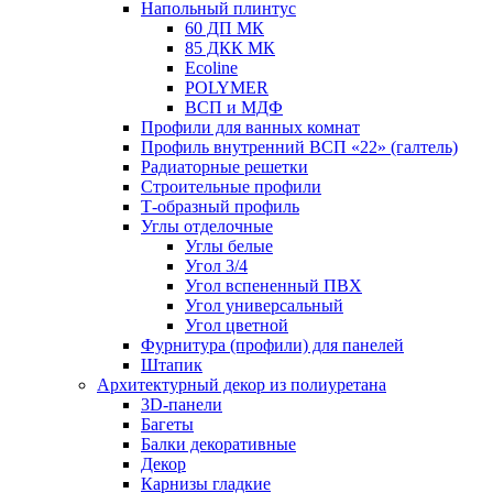
Напольный плинтус
60 ДП МК
85 ДКК МК
Ecoline
POLYMER
ВСП и МДФ
Профили для ванных комнат
Профиль внутренний ВСП «22» (галтель)
Радиаторные решетки
Строительные профили
Т-образный профиль
Углы отделочные
Углы белые
Угол 3/4
Угол вспененный ПВХ
Угол универсальный
Угол цветной
Фурнитура (профили) для панелей
Штапик
Архитектурный декор из полиуретана
3D-панели
Багеты
Балки декоративные
Декор
Карнизы гладкие