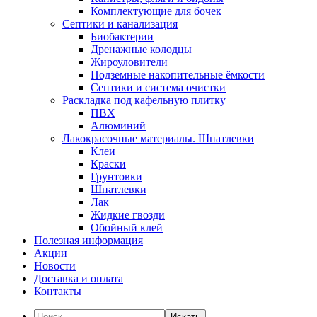
Комплектующие для бочек
Септики и канализация
Биобактерии
Дренажные колодцы
Жироуловители
Подземные накопительные ёмкости
Септики и система очистки
Раскладка под кафельную плитку
ПВХ
Алюминий
Лакокрасочные материалы. Шпатлевки
Клеи
Краски
Грунтовки
Шпатлевки
Лак
Жидкие гвозди
Обойный клей
Полезная информация
Акции
Новости
Доставка и оплата
Контакты
Искать