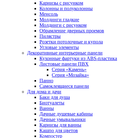
Карнизы с рисунком
Колонны и полуколонны
Менсоль
Молдинги гладкие
Молдинги с рисунком
Обрамление дверных проемов
Пилястры
Розетки потолочные и купола
Угловые элементы
Декоративные интерьерные панели
Кухонные фартуки из ABS-пластика
Листовые панели ПВХ
Серия «Камень»
Серия «Мозайка»
Панно
Самоклеящиеся панели
Для дома и дачи
Баки для душа
Биотуалеты
Ванны
Дачные душевые кабины
Дачные умывальники
Карнизы для ванны
Кашпо для цветов
Компостер