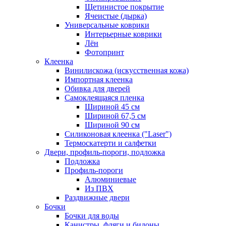
Щетинистое покрытие
Ячеистые (дырка)
Универсальные коврики
Интерьерные коврики
Лён
Фотопринт
Клеенка
Винилискожа (искусственная кожа)
Импортная клеенка
Обивка для дверей
Самоклеящаяся пленка
Шириной 45 см
Шириной 67,5 см
Шириной 90 см
Силиконовая клеенка ("Laser")
Термоскатерти и салфетки
Двери, профиль-пороги, подложка
Подложка
Профиль-пороги
Алюминиевые
Из ПВХ
Раздвижные двери
Бочки
Бочки для воды
Канистры, фляги и бидоны