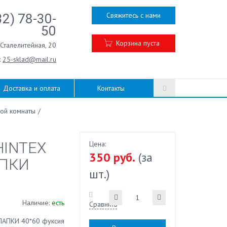
Свяжитесь с нами
32) 78-30-
50
Корзина пуста
.Сталелитейная, 20
:
25-sklad@mail.ru
Доставка и оплата
Контакты
ой комнаты
/
HINTEX
Цена:
350 руб.
(за
АПКИ
шт.)
Наличие:
есть
Сравнить
 ЛАПКИ 40*60 фуксия