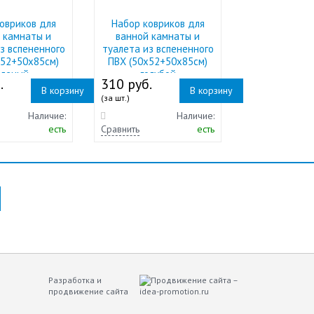
овриков для
Набор ковриков для
 камнаты и
ванной камнаты и
з вспененного
туалета из вспененного
х52+50х85см)
ПВХ (50х52+50х85см)
еленый
голубой
.
310 руб.
В корзину
В корзину
(за шт.)
Наличие:
Наличие:
есть
Сравнить
есть
Разработка и
продвижение сайта