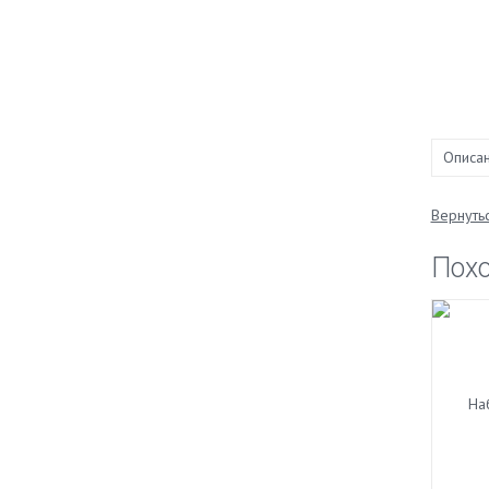
Описа
Вернутьс
Пох