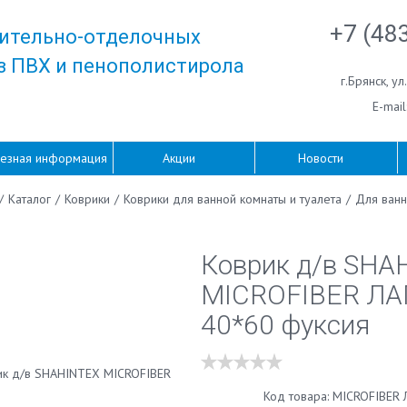
+7 (48
ительно-отделочных
з ПВХ и пенополистирола
г.Брянск
,
ул
E-mail
езная информация
Акции
Новости
/
Каталог
/
Коврики
/
Коврики для ванной комнаты и туалета
/
Для ванн
Коврик д/в SHA
MICROFIBER Л
40*60 фуксия
Код товара: MICROFIBER