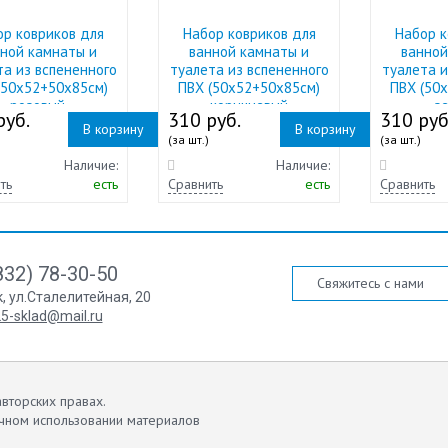
ор ковриков для
Набор ковриков для
Набор к
ной камнаты и
ванной камнаты и
ванной
та из вспененного
туалета из вспененного
туалета и
(50х52+50х85см)
ПВХ (50х52+50х85см)
ПВХ (50
розовый
коричневый
з
руб.
310 руб.
310 руб
В корзину
В корзину
(за шт.)
(за шт.)
Наличие:
Наличие:
ть
есть
Сравнить
есть
Сравнить
832) 78-30-50
Свяжитесь с нами
к
,
ул.Сталелитейная, 20
5-sklad@mail.ru
вторских правах.
чном использовании материалов