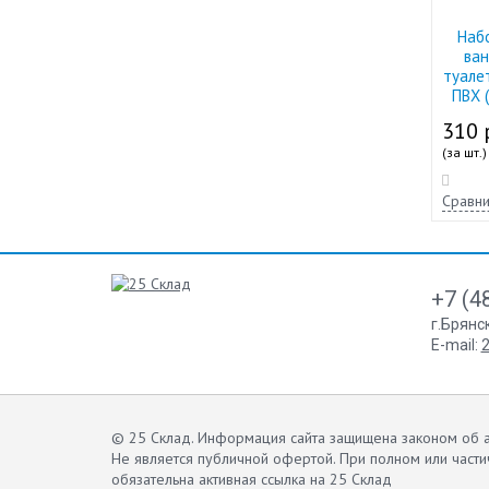
Наб
ван
туале
ПВХ 
310 
(за шт.)
Сравни
+7 (4
г.Брянс
E-mail:
2
© 25 Склад. Информация сайта защищена законом об а
Не является публичной офертой.
При полном или части
обязательна активная ссылка на 25 Склад