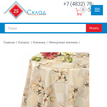
+7 (4832) 78-
30-50
0
Искать
/
Каталог
/
Клеенка
/
Импортная клеенка
/
Главная