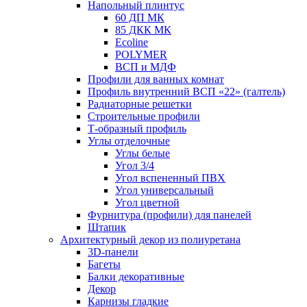
Напольный плинтус
60 ДП МК
85 ДКК МК
Ecoline
POLYMER
ВСП и МДФ
Профили для ванных комнат
Профиль внутренний ВСП «22» (галтель)
Радиаторные решетки
Строительные профили
Т-образный профиль
Углы отделочные
Углы белые
Угол 3/4
Угол вспененный ПВХ
Угол универсальный
Угол цветной
Фурнитура (профили) для панелей
Штапик
Архитектурный декор из полиуретана
3D-панели
Багеты
Балки декоративные
Декор
Карнизы гладкие