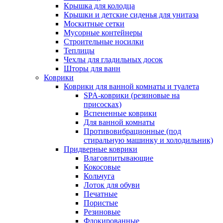
Крышка для колодца
Крышки и детские сиденья для унитаза
Москитные сетки
Мусорные контейнеры
Строительные носилки
Теплицы
Чехлы для гладильных досок
Шторы для ванн
Коврики
Коврики для ванной комнаты и туалета
SPA-коврики (резиновые на
присосках)
Вспененные коврики
Для ванной комнаты
Противовибрационные (под
стиральную машинку и холодильник)
Придверные коврики
Влаговпитывающие
Кокосовые
Кольчуга
Лоток для обуви
Печатные
Пористые
Резиновые
Флокированные