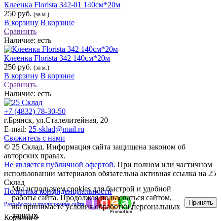
Клеенка Florista 342-01 140см*20м
250 руб.
(за м.)
В корзину
В корзине
Сравнить
Наличие:
есть
Клеенка Florista 342 140см*20м
250 руб.
(за м.)
В корзину
В корзине
Сравнить
Наличие:
есть
+7 (4832) 78-30-50
г.Брянск
,
ул.Сталелитейная, 20
E-mail:
25-sklad@mail.ru
Свяжитесь с нами
© 25 Склад. Информация сайта защищена законом об
авторских правах.
Не является публичной офертой.
При полном или частичном
использовании материалов обязательна активная ссылка на 25
Склад
Мы используем cookies для быстрой и удобной
Политика конфиденциальности
работы сайта. Продолжая пользоваться сайтом,
Принять
Разработка и продвижение сайта
вы принимаете
условия обработки персональных
данных
.
Корзина
0