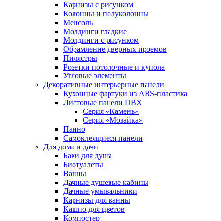
Карнизы с рисунком
Колонны и полуколонны
Менсоль
Молдинги гладкие
Молдинги с рисунком
Обрамление дверных проемов
Пилястры
Розетки потолочные и купола
Угловые элементы
Декоративные интерьерные панели
Кухонные фартуки из ABS-пластика
Листовые панели ПВХ
Серия «Камень»
Серия «Мозайка»
Панно
Самоклеящиеся панели
Для дома и дачи
Баки для душа
Биотуалеты
Ванны
Дачные душевые кабины
Дачные умывальники
Карнизы для ванны
Кашпо для цветов
Компостер