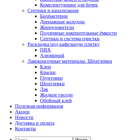
Комплектующие для бочек
Септики и канализация
Биобактерии
Дренажные колодцы
Жироуловители
Подземные накопительные ёмкости
Септики и система очистки
Раскладка под кафельную плитку
ПВХ
Алюминий
Лакокрасочные материалы. Шпатлевки
Клеи
Краски
Грунтовки
Шпатлевки
Лак
Жидкие гвозди
Обойный клей
Полезная информация
Акции
Новости
Доставка и оплата
Контакты
Искать