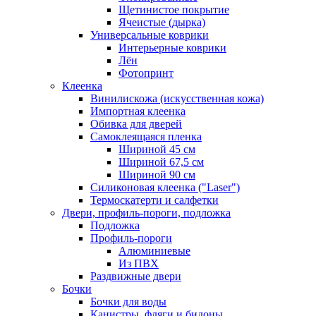
Щетинистое покрытие
Ячеистые (дырка)
Универсальные коврики
Интерьерные коврики
Лён
Фотопринт
Клеенка
Винилискожа (искусственная кожа)
Импортная клеенка
Обивка для дверей
Самоклеящаяся пленка
Шириной 45 см
Шириной 67,5 см
Шириной 90 см
Силиконовая клеенка ("Laser")
Термоскатерти и салфетки
Двери, профиль-пороги, подложка
Подложка
Профиль-пороги
Алюминиевые
Из ПВХ
Раздвижные двери
Бочки
Бочки для воды
Канистры, фляги и бидоны