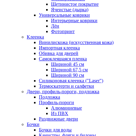
Щетинистое покрытие
Ячеистые (дырка)
Универсальные коврики
Интерьерные коврики
Лён
Фотопринт
Клеенка
Винилискожа (искусственная кожа)
Импортная клеенка
Обивка для дверей
Самоклеящаяся пленка
Шириной 45 см
Шириной 67,5 см
Шириной 90 см
Силиконовая клеенка ("Laser")
Термоскатерти и салфетки
Двери, профиль-пороги, подложка
Подложка
Профиль-пороги
Алюминиевые
Из ПВХ
Раздвижные двери
Бочки
Бочки для воды
Канистры, фляги и бидоны