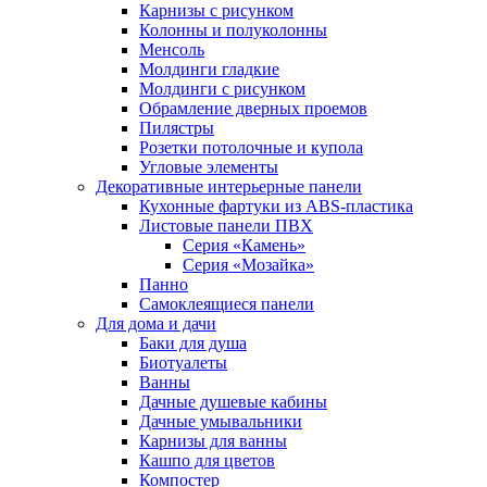
Карнизы с рисунком
Колонны и полуколонны
Менсоль
Молдинги гладкие
Молдинги с рисунком
Обрамление дверных проемов
Пилястры
Розетки потолочные и купола
Угловые элементы
Декоративные интерьерные панели
Кухонные фартуки из ABS-пластика
Листовые панели ПВХ
Серия «Камень»
Серия «Мозайка»
Панно
Самоклеящиеся панели
Для дома и дачи
Баки для душа
Биотуалеты
Ванны
Дачные душевые кабины
Дачные умывальники
Карнизы для ванны
Кашпо для цветов
Компостер