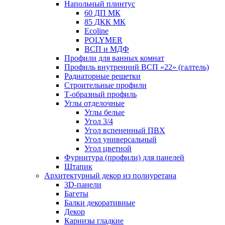
Напольный плинтус
60 ДП МК
85 ДКК МК
Ecoline
POLYMER
ВСП и МДФ
Профили для ванных комнат
Профиль внутренний ВСП «22» (галтель)
Радиаторные решетки
Строительные профили
Т-образный профиль
Углы отделочные
Углы белые
Угол 3/4
Угол вспененный ПВХ
Угол универсальный
Угол цветной
Фурнитура (профили) для панелей
Штапик
Архитектурный декор из полиуретана
3D-панели
Багеты
Балки декоративные
Декор
Карнизы гладкие