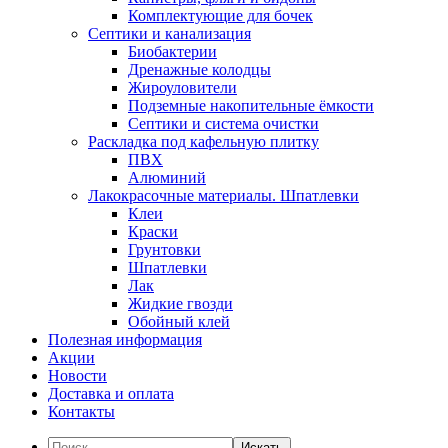
Комплектующие для бочек
Септики и канализация
Биобактерии
Дренажные колодцы
Жироуловители
Подземные накопительные ёмкости
Септики и система очистки
Раскладка под кафельную плитку
ПВХ
Алюминий
Лакокрасочные материалы. Шпатлевки
Клеи
Краски
Грунтовки
Шпатлевки
Лак
Жидкие гвозди
Обойный клей
Полезная информация
Акции
Новости
Доставка и оплата
Контакты
Искать