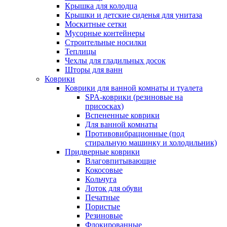
Крышка для колодца
Крышки и детские сиденья для унитаза
Москитные сетки
Мусорные контейнеры
Строительные носилки
Теплицы
Чехлы для гладильных досок
Шторы для ванн
Коврики
Коврики для ванной комнаты и туалета
SPA-коврики (резиновые на
присосках)
Вспененные коврики
Для ванной комнаты
Противовибрационные (под
стиральную машинку и холодильник)
Придверные коврики
Влаговпитывающие
Кокосовые
Кольчуга
Лоток для обуви
Печатные
Пористые
Резиновые
Флокированные