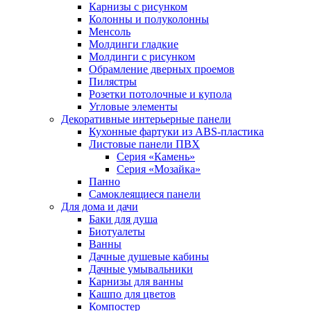
Карнизы с рисунком
Колонны и полуколонны
Менсоль
Молдинги гладкие
Молдинги с рисунком
Обрамление дверных проемов
Пилястры
Розетки потолочные и купола
Угловые элементы
Декоративные интерьерные панели
Кухонные фартуки из ABS-пластика
Листовые панели ПВХ
Серия «Камень»
Серия «Мозайка»
Панно
Самоклеящиеся панели
Для дома и дачи
Баки для душа
Биотуалеты
Ванны
Дачные душевые кабины
Дачные умывальники
Карнизы для ванны
Кашпо для цветов
Компостер