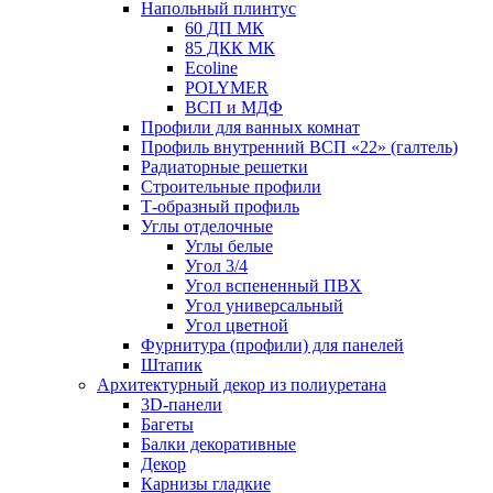
Напольный плинтус
60 ДП МК
85 ДКК МК
Ecoline
POLYMER
ВСП и МДФ
Профили для ванных комнат
Профиль внутренний ВСП «22» (галтель)
Радиаторные решетки
Строительные профили
Т-образный профиль
Углы отделочные
Углы белые
Угол 3/4
Угол вспененный ПВХ
Угол универсальный
Угол цветной
Фурнитура (профили) для панелей
Штапик
Архитектурный декор из полиуретана
3D-панели
Багеты
Балки декоративные
Декор
Карнизы гладкие