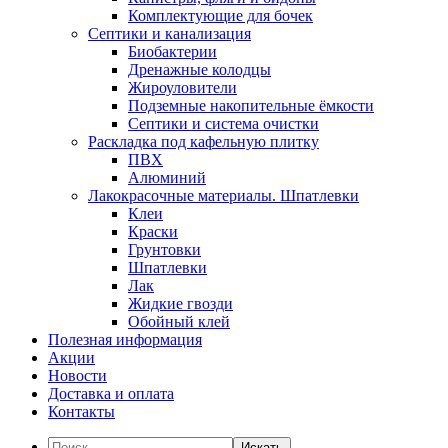
Комплектующие для бочек
Септики и канализация
Биобактерии
Дренажные колодцы
Жироуловители
Подземные накопительные ёмкости
Септики и система очистки
Раскладка под кафельную плитку
ПВХ
Алюминий
Лакокрасочные материалы. Шпатлевки
Клеи
Краски
Грунтовки
Шпатлевки
Лак
Жидкие гвозди
Обойный клей
Полезная информация
Акции
Новости
Доставка и оплата
Контакты
Искать