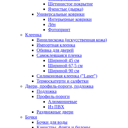
Щетинистое покрытие
Ячеистые (дырка)
Универсальные коврики
Интерьерные коврики
Лён
Фотопринт
Клеенка
Винилискожа (искусственная кожа)
Импортная клеенка
Обивка для дверей
Самоклеящаяся пленка
Шириной 45 см
Шириной 67,5 см
Шириной 90 см
Силиконовая клеенка ("Laser")
Термоскатерти и салфетки
Двери, профиль-пороги, подложка
Подложка
Профиль-пороги
Алюминиевые
Из ПВХ
Раздвижные двери
Бочки
Бочки для воды
Канистры, фляги и бидоны