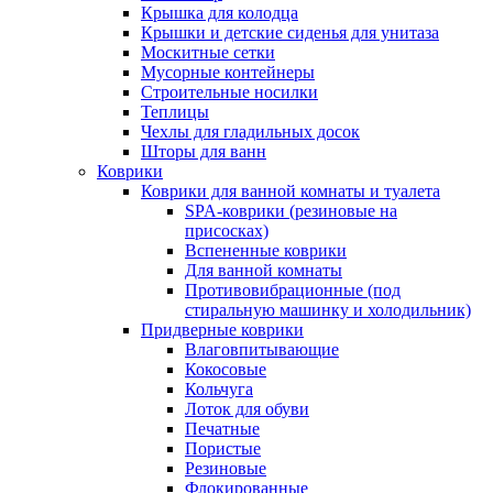
Крышка для колодца
Крышки и детские сиденья для унитаза
Москитные сетки
Мусорные контейнеры
Строительные носилки
Теплицы
Чехлы для гладильных досок
Шторы для ванн
Коврики
Коврики для ванной комнаты и туалета
SPA-коврики (резиновые на
присосках)
Вспененные коврики
Для ванной комнаты
Противовибрационные (под
стиральную машинку и холодильник)
Придверные коврики
Влаговпитывающие
Кокосовые
Кольчуга
Лоток для обуви
Печатные
Пористые
Резиновые
Флокированные