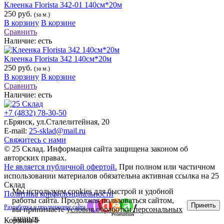
Клеенка Florista 342-01 140см*20м
250 руб.
(за м.)
В корзину
В корзине
Сравнить
Наличие:
есть
Клеенка Florista 342 140см*20м
250 руб.
(за м.)
В корзину
В корзине
Сравнить
Наличие:
есть
+7 (4832) 78-30-50
г.Брянск
,
ул.Сталелитейная, 20
E-mail:
25-sklad@mail.ru
Свяжитесь с нами
© 25 Склад. Информация сайта защищена законом об
авторских правах.
Не является публичной офертой.
При полном или частичном
использовании материалов обязательна активная ссылка на 25
Склад
Мы используем cookies для быстрой и удобной
Политика конфиденциальности
работы сайта. Продолжая пользоваться сайтом,
Принять
Разработка и продвижение сайта
вы принимаете
условия обработки персональных
данных
.
Корзина
0