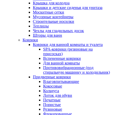
Крышка для колодца
Крышки и детские сиденья для унитаза
Москитные сетки
Мусорные контейнеры
Строительные носилки
Теплицы
Чехлы для гладильных досок
Шторы для ванн
Коврики
Коврики для ванной комнаты и туалета
SPA-коврики (резиновые на
присосках)
Вспененные коврики
Для ванной комнаты
Противовибрационные (под
стиральную машинку и холодильник)
Придверные коврики
Влаговпитывающие
Кокосовые
Кольчуга
Лоток для обуви
Печатные
Пористые
Резиновые
Флокированные