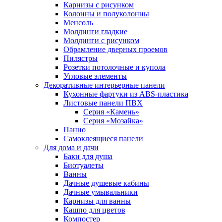
Карнизы с рисунком
Колонны и полуколонны
Менсоль
Молдинги гладкие
Молдинги с рисунком
Обрамление дверных проемов
Пилястры
Розетки потолочные и купола
Угловые элементы
Декоративные интерьерные панели
Кухонные фартуки из ABS-пластика
Листовые панели ПВХ
Серия «Камень»
Серия «Мозайка»
Панно
Самоклеящиеся панели
Для дома и дачи
Баки для душа
Биотуалеты
Ванны
Дачные душевые кабины
Дачные умывальники
Карнизы для ванны
Кашпо для цветов
Компостер