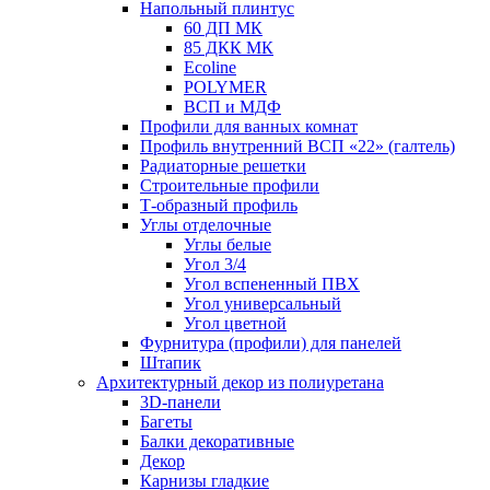
Напольный плинтус
60 ДП МК
85 ДКК МК
Ecoline
POLYMER
ВСП и МДФ
Профили для ванных комнат
Профиль внутренний ВСП «22» (галтель)
Радиаторные решетки
Строительные профили
Т-образный профиль
Углы отделочные
Углы белые
Угол 3/4
Угол вспененный ПВХ
Угол универсальный
Угол цветной
Фурнитура (профили) для панелей
Штапик
Архитектурный декор из полиуретана
3D-панели
Багеты
Балки декоративные
Декор
Карнизы гладкие