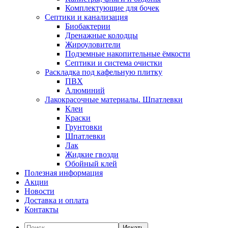
Комплектующие для бочек
Септики и канализация
Биобактерии
Дренажные колодцы
Жироуловители
Подземные накопительные ёмкости
Септики и система очистки
Раскладка под кафельную плитку
ПВХ
Алюминий
Лакокрасочные материалы. Шпатлевки
Клеи
Краски
Грунтовки
Шпатлевки
Лак
Жидкие гвозди
Обойный клей
Полезная информация
Акции
Новости
Доставка и оплата
Контакты
Искать