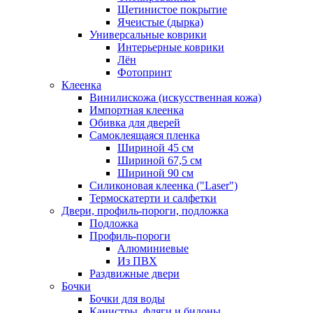
Щетинистое покрытие
Ячеистые (дырка)
Универсальные коврики
Интерьерные коврики
Лён
Фотопринт
Клеенка
Винилискожа (искусственная кожа)
Импортная клеенка
Обивка для дверей
Самоклеящаяся пленка
Шириной 45 см
Шириной 67,5 см
Шириной 90 см
Силиконовая клеенка ("Laser")
Термоскатерти и салфетки
Двери, профиль-пороги, подложка
Подложка
Профиль-пороги
Алюминиевые
Из ПВХ
Раздвижные двери
Бочки
Бочки для воды
Канистры, фляги и бидоны