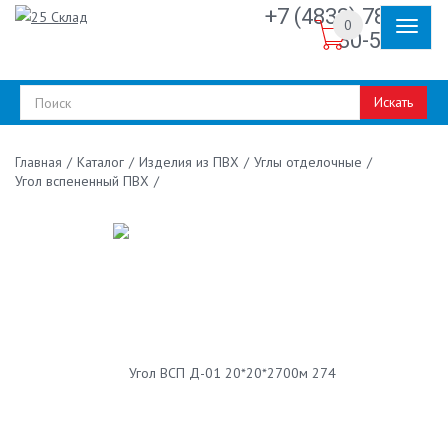
+7 (4832) 78-
0
30-50
Искать
/
Каталог
/
Изделия из ПВХ
/
Углы отделочные
/
Главная
Угол вспененный ПВХ
/