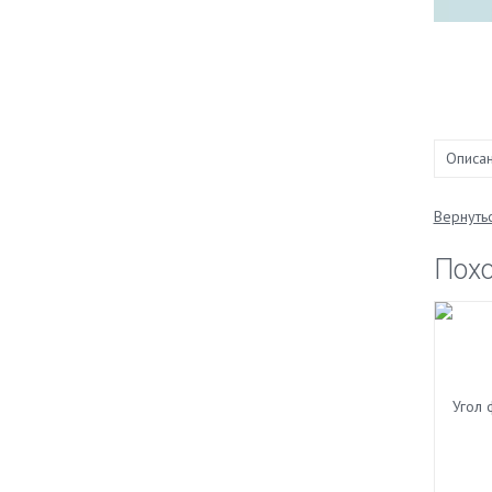
Описа
Вернутьс
Пох