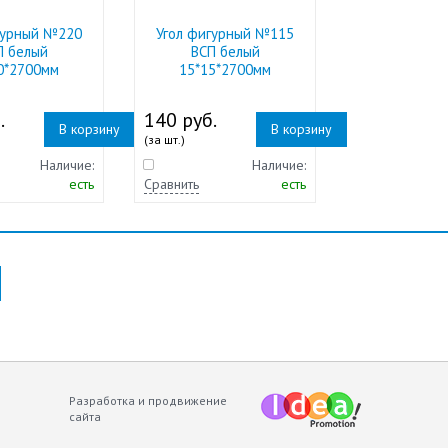
гурный №220
Угол фигурный №115
П белый
ВСП белый
0*2700мм
15*15*2700мм
.
140 руб.
В корзину
В корзину
(за шт.)
Наличие:
Наличие:
есть
Сравнить
есть
Разработка и продвижение
сайта