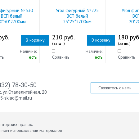
 фигурный №330
Угол фигурный №225
Угол фи
ВСП белый
ВСП белый
ВС
0*30*2700мм
25*25*2700мм
20*2
руб.
210 руб.
180 руб
В корзину
В корзину
(за шт.)
(за шт.)
Наличие:
Наличие:
ть
есть
Сравнить
есть
Сравнить
832) 78-30-50
Свяжитесь с нами
к
,
ул.Сталелитейная, 20
5-sklad@mail.ru
вторских правах.
чном использовании материалов