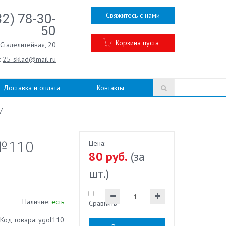
Свяжитесь с нами
32) 78-30-
50
Корзина пуста
.Сталелитейная, 20
:
25-sklad@mail.ru
Доставка и оплата
Контакты
/
 №110
Цена:
80 руб.
(за
шт.)
Наличие:
есть
Сравнить
Код товара: ygol110