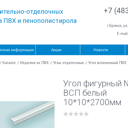
+7 (48
ительно-отделочных
з ПВХ и пенополистирола
г.Брянск
,
ул
E-mail
езная информация
Акции
Новости
/
Каталог
/
Изделия из ПВХ
/
Углы отделочные
/
Угол вспененный ПВХ
Угол фигурный
ВСП белый
10*10*2700мм