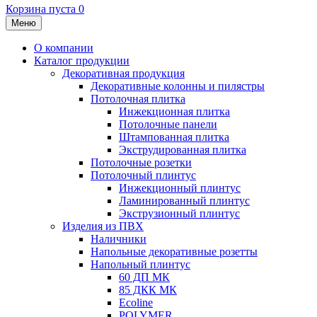
Корзина пуста
0
Меню
О компании
Каталог продукции
Декоративная продукция
Декоративные колонны и пилястры
Потолочная плитка
Инжекционная плитка
Потолочные панели
Штампованная плитка
Экструдированная плитка
Потолочные розетки
Потолочный плинтус
Инжекционный плинтус
Ламинированный плинтус
Экструзионный плинтус
Изделия из ПВХ
Наличники
Напольные декоративные розетты
Напольный плинтус
60 ДП МК
85 ДКК МК
Ecoline
POLYMER