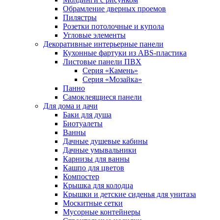
Обрамление дверных проемов
Пилястры
Розетки потолочные и купола
Угловые элементы
Декоративные интерьерные панели
Кухонные фартуки из ABS-пластика
Листовые панели ПВХ
Серия «Камень»
Серия «Мозайка»
Панно
Самоклеящиеся панели
Для дома и дачи
Баки для душа
Биотуалеты
Ванны
Дачные душевые кабины
Дачные умывальники
Карнизы для ванны
Кашпо для цветов
Компостер
Крышка для колодца
Крышки и детские сиденья для унитаза
Москитные сетки
Мусорные контейнеры