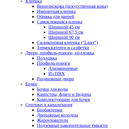
Клеенка
Винилискожа (искусственная кожа)
Импортная клеенка
Обивка для дверей
Самоклеящаяся пленка
Шириной 45 см
Шириной 67,5 см
Шириной 90 см
Силиконовая клеенка ("Laser")
Термоскатерти и салфетки
Двери, профиль-пороги, подложка
Подложка
Профиль-пороги
Алюминиевые
Из ПВХ
Раздвижные двери
Бочки
Бочки для воды
Канистры, фляги и бидоны
Комплектующие для бочек
Септики и канализация
Биобактерии
Дренажные колодцы
Жироуловители
Подземные накопительные ёмкости