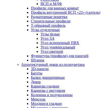
ВСП и МДФ
Профили для ванных комнат
Профиль внутренний ВСП «22» (галтель)
Радиаторные решетки
Строительные профили
Т-образный профиль
Углы отделочные
Углы белые
Угол 3/4
Угол вспененный ПВХ
Угол универсальный
Угол цветной
Фурнитура (профили) для панелей
Штапик
Архитектурный декор из полиуретана
3D-панели
Багеты
Балки декоративные
Декор
Карнизы гладкие
Карнизы с рисунком
Колонны и полуколонны
Менсоль
Молдинги гладкие
Молдинги с рисунком