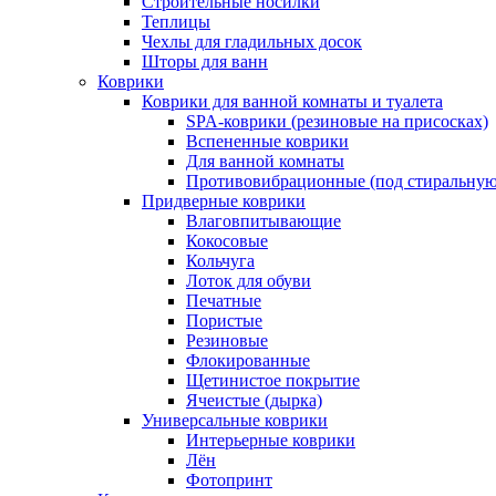
Строительные носилки
Теплицы
Чехлы для гладильных досок
Шторы для ванн
Коврики
Коврики для ванной комнаты и туалета
SPA-коврики (резиновые на присосках)
Вспененные коврики
Для ванной комнаты
Противовибрационные (под стиральную
Придверные коврики
Влаговпитывающие
Кокосовые
Кольчуга
Лоток для обуви
Печатные
Пористые
Резиновые
Флокированные
Щетинистое покрытие
Ячеистые (дырка)
Универсальные коврики
Интерьерные коврики
Лён
Фотопринт