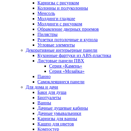
Карнизы с рисунком
Колонны и полуколонны
Менсоль
Молдинги гладкие
Молдинги с рисунком
Обрамление дверных проемов
Пилястры
Розетки потолочные и купола
Угловые элементы
Декоративные интерьерные панели
Кухонные фартуки из ABS-пластика
Листовые панели ПВХ
Серия «Камень»
Серия «Мозайка»
Панно
Самоклеящиеся панели
Для дома и дачи
Баки для душа
Биотуалеты
Ванны
Дачные душевые кабины
Дачные умывальники
Карнизы для ванны
Кашпо для цветов
Компостер