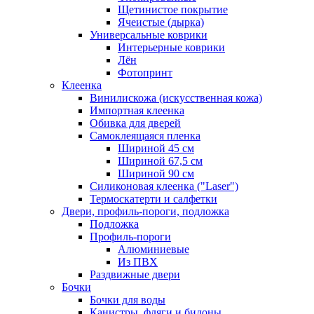
Щетинистое покрытие
Ячеистые (дырка)
Универсальные коврики
Интерьерные коврики
Лён
Фотопринт
Клеенка
Винилискожа (искусственная кожа)
Импортная клеенка
Обивка для дверей
Самоклеящаяся пленка
Шириной 45 см
Шириной 67,5 см
Шириной 90 см
Силиконовая клеенка ("Laser")
Термоскатерти и салфетки
Двери, профиль-пороги, подложка
Подложка
Профиль-пороги
Алюминиевые
Из ПВХ
Раздвижные двери
Бочки
Бочки для воды
Канистры, фляги и бидоны