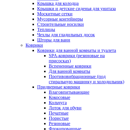
Крышка для колодца
Крышки и детские сиденья для унитаза
Москитные сетки
Мусорные контейнеры
Строительные носилки
Теплицы
Чехлы для гладильных досок
Шторы для ванн
Коврики
Коврики для ванной комнаты и туалета
SPA-коврики (резиновые на
присосках)
Вспененные коврики
Для ванной комнаты
Противовибрационные (под
стиральную машинку и холодильник)
Придверные коврики
Влаговпитывающие
Кокосовые
Кольчуга
Лоток для обуви
Печатные
Пористые
Резиновые
Флокированные