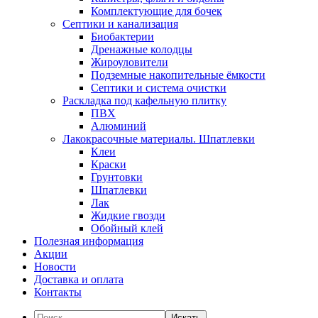
Комплектующие для бочек
Септики и канализация
Биобактерии
Дренажные колодцы
Жироуловители
Подземные накопительные ёмкости
Септики и система очистки
Раскладка под кафельную плитку
ПВХ
Алюминий
Лакокрасочные материалы. Шпатлевки
Клеи
Краски
Грунтовки
Шпатлевки
Лак
Жидкие гвозди
Обойный клей
Полезная информация
Акции
Новости
Доставка и оплата
Контакты
Искать