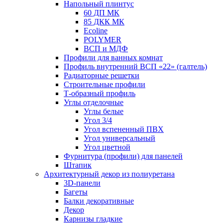
Напольный плинтус
60 ДП МК
85 ДКК МК
Ecoline
POLYMER
ВСП и МДФ
Профили для ванных комнат
Профиль внутренний ВСП «22» (галтель)
Радиаторные решетки
Строительные профили
Т-образный профиль
Углы отделочные
Углы белые
Угол 3/4
Угол вспененный ПВХ
Угол универсальный
Угол цветной
Фурнитура (профили) для панелей
Штапик
Архитектурный декор из полиуретана
3D-панели
Багеты
Балки декоративные
Декор
Карнизы гладкие