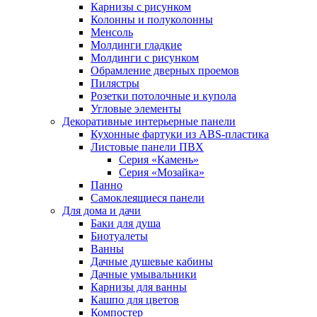
Карнизы с рисунком
Колонны и полуколонны
Менсоль
Молдинги гладкие
Молдинги с рисунком
Обрамление дверных проемов
Пилястры
Розетки потолочные и купола
Угловые элементы
Декоративные интерьерные панели
Кухонные фартуки из ABS-пластика
Листовые панели ПВХ
Серия «Камень»
Серия «Мозайка»
Панно
Самоклеящиеся панели
Для дома и дачи
Баки для душа
Биотуалеты
Ванны
Дачные душевые кабины
Дачные умывальники
Карнизы для ванны
Кашпо для цветов
Компостер