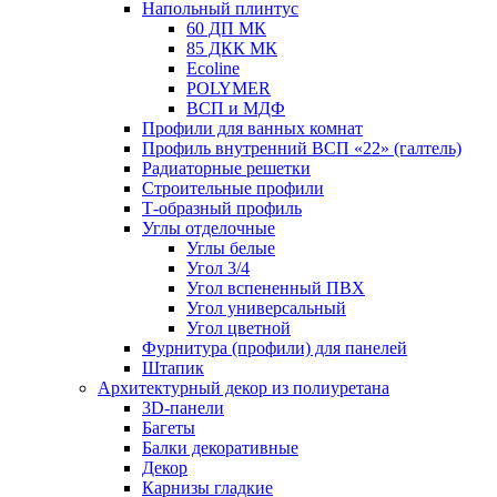
Напольный плинтус
60 ДП МК
85 ДКК МК
Ecoline
POLYMER
ВСП и МДФ
Профили для ванных комнат
Профиль внутренний ВСП «22» (галтель)
Радиаторные решетки
Строительные профили
Т-образный профиль
Углы отделочные
Углы белые
Угол 3/4
Угол вспененный ПВХ
Угол универсальный
Угол цветной
Фурнитура (профили) для панелей
Штапик
Архитектурный декор из полиуретана
3D-панели
Багеты
Балки декоративные
Декор
Карнизы гладкие