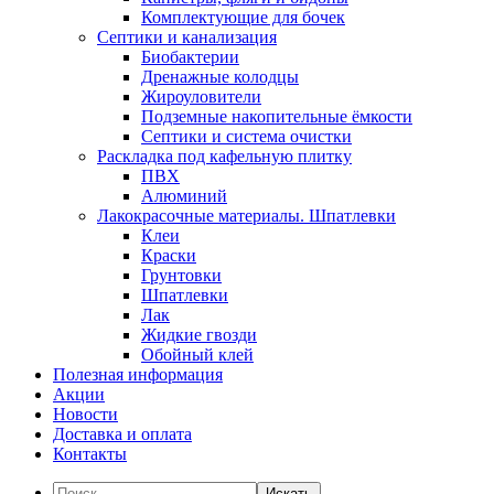
Комплектующие для бочек
Септики и канализация
Биобактерии
Дренажные колодцы
Жироуловители
Подземные накопительные ёмкости
Септики и система очистки
Раскладка под кафельную плитку
ПВХ
Алюминий
Лакокрасочные материалы. Шпатлевки
Клеи
Краски
Грунтовки
Шпатлевки
Лак
Жидкие гвозди
Обойный клей
Полезная информация
Акции
Новости
Доставка и оплата
Контакты
Искать