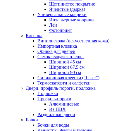
Щетинистое покрытие
Ячеистые (дырка)
Универсальные коврики
Интерьерные коврики
Лён
Фотопринт
Клеенка
Винилискожа (искусственная кожа)
Импортная клеенка
Обивка для дверей
Самоклеящаяся пленка
Шириной 45 см
Шириной 67,5 см
Шириной 90 см
Силиконовая клеенка ("Laser")
Термоскатерти и салфетки
Двери, профиль-пороги, подложка
Подложка
Профиль-пороги
Алюминиевые
Из ПВХ
Раздвижные двери
Бочки
Бочки для воды
Канистры, фляги и бидоны