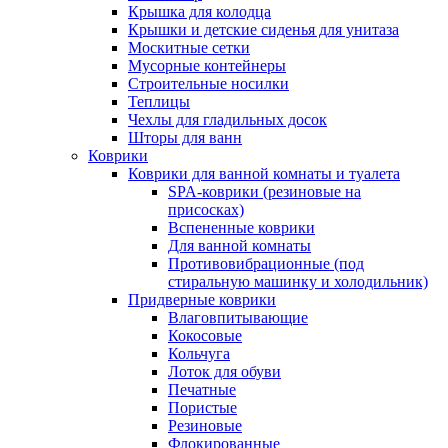
Крышка для колодца
Крышки и детские сиденья для унитаза
Москитные сетки
Мусорные контейнеры
Строительные носилки
Теплицы
Чехлы для гладильных досок
Шторы для ванн
Коврики
Коврики для ванной комнаты и туалета
SPA-коврики (резиновые на
присосках)
Вспененные коврики
Для ванной комнаты
Противовибрационные (под
стиральную машинку и холодильник)
Придверные коврики
Влаговпитывающие
Кокосовые
Кольчуга
Лоток для обуви
Печатные
Пористые
Резиновые
Флокированные