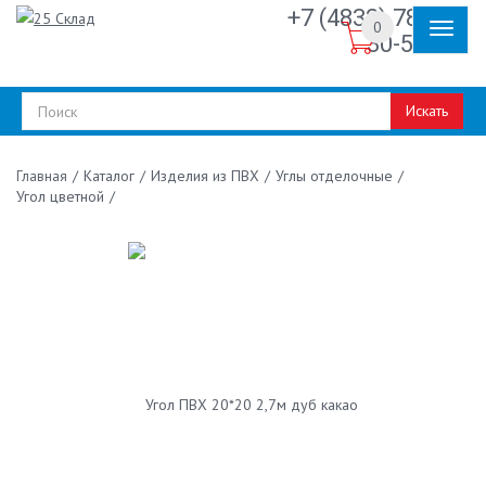
+7 (4832) 78-
0
30-50
Искать
/
Каталог
/
Изделия из ПВХ
/
Углы отделочные
/
Главная
Угол цветной
/