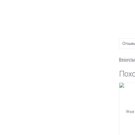
Отзыв
Вернутьс
Пох