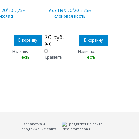
 20*20 2,75м
Угол ПВХ 20*20 2,75м
околад
слоновая кость
70 руб.
В корзину
В корзину
(шт)
Наличие:
Наличие:
есть
Сравнить
есть
Разработка и
продвижение сайта