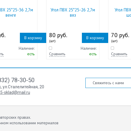
ПВХ 25*25-36 2,7м
Угол ПВХ 25*25-26 2,7м
Угол ПВХ
венге
вяз
ш
б.
80 руб.
70 руб.
В корзину
В корзину
(шт)
(шт)
Наличие:
Наличие:
ть
есть
Сравнить
есть
Сравнить
832) 78-30-50
Свяжитесь с нами
к
,
ул.Сталелитейная, 20
5-sklad@mail.ru
вторских правах.
чном использовании материалов