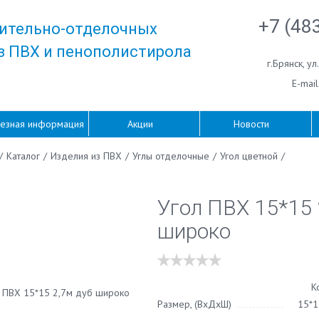
+7 (48
ительно-отделочных
з ПВХ и пенополистирола
г.Брянск
,
ул
E-mail
езная информация
Акции
Новости
/
Каталог
/
Изделия из ПВХ
/
Углы отделочные
/
Угол цветной
/
Угол ПВХ 15*15 
широко
К
Размер, (ВхДхШ)
15*1