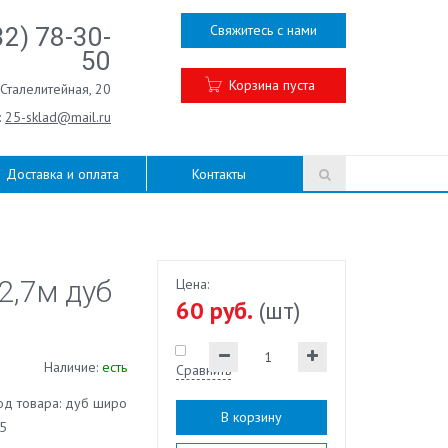
Свяжитесь с нами
32) 78-30-
50
Корзина пуста
.Сталелитейная, 20
:
25-sklad@mail.ru
Доставка и оплата
Контакты
2,7м дуб
Цена:
60 руб.
(шт)
Наличие:
есть
Сравнить
од товара: дуб широ
В корзину
5