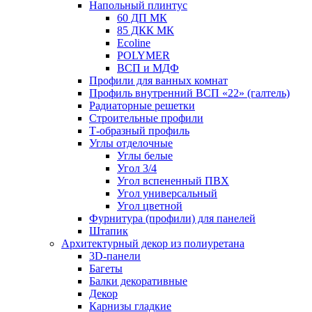
Напольный плинтус
60 ДП МК
85 ДКК МК
Ecoline
POLYMER
ВСП и МДФ
Профили для ванных комнат
Профиль внутренний ВСП «22» (галтель)
Радиаторные решетки
Строительные профили
Т-образный профиль
Углы отделочные
Углы белые
Угол 3/4
Угол вспененный ПВХ
Угол универсальный
Угол цветной
Фурнитура (профили) для панелей
Штапик
Архитектурный декор из полиуретана
3D-панели
Багеты
Балки декоративные
Декор
Карнизы гладкие