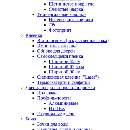
Щетинистое покрытие
Ячеистые (дырка)
Универсальные коврики
Интерьерные коврики
Лён
Фотопринт
Клеенка
Винилискожа (искусственная кожа)
Импортная клеенка
Обивка для дверей
Самоклеящаяся пленка
Шириной 45 см
Шириной 67,5 см
Шириной 90 см
Силиконовая клеенка ("Laser")
Термоскатерти и салфетки
Двери, профиль-пороги, подложка
Подложка
Профиль-пороги
Алюминиевые
Из ПВХ
Раздвижные двери
Бочки
Бочки для воды
Канистры, фляги и бидоны