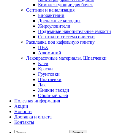
Комплектующие для бочек
Септики и канализация
Биобактерии
Дренажные колодцы
Жироуловители
Подземные накопительные ёмкости
Септики и система очистки
Раскладка под кафельную плитку
ПВХ
Алюминий
Лакокрасочные материалы. Шпатлевки
Клеи
Краски
Грунтовки
Шпатлевки
Лак
Жидкие гвозди
Обойный клей
Полезная информация
Акции
Новости
Доставка и оплата
Контакты
Искать