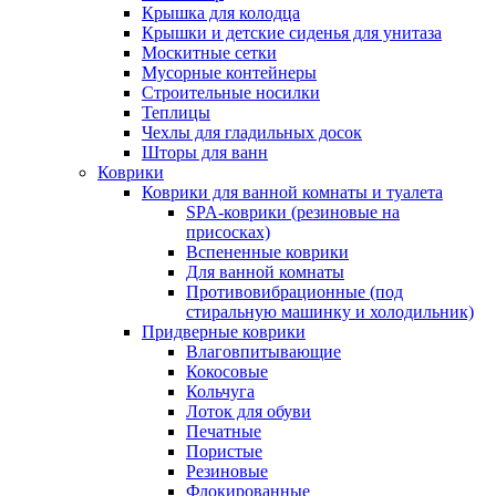
Крышка для колодца
Крышки и детские сиденья для унитаза
Москитные сетки
Мусорные контейнеры
Строительные носилки
Теплицы
Чехлы для гладильных досок
Шторы для ванн
Коврики
Коврики для ванной комнаты и туалета
SPA-коврики (резиновые на
присосках)
Вспененные коврики
Для ванной комнаты
Противовибрационные (под
стиральную машинку и холодильник)
Придверные коврики
Влаговпитывающие
Кокосовые
Кольчуга
Лоток для обуви
Печатные
Пористые
Резиновые
Флокированные