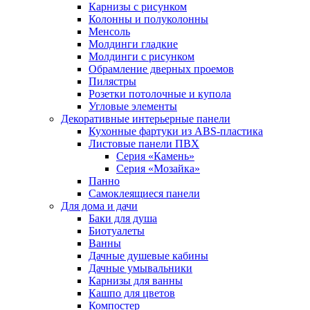
Карнизы с рисунком
Колонны и полуколонны
Менсоль
Молдинги гладкие
Молдинги с рисунком
Обрамление дверных проемов
Пилястры
Розетки потолочные и купола
Угловые элементы
Декоративные интерьерные панели
Кухонные фартуки из ABS-пластика
Листовые панели ПВХ
Серия «Камень»
Серия «Мозайка»
Панно
Самоклеящиеся панели
Для дома и дачи
Баки для душа
Биотуалеты
Ванны
Дачные душевые кабины
Дачные умывальники
Карнизы для ванны
Кашпо для цветов
Компостер