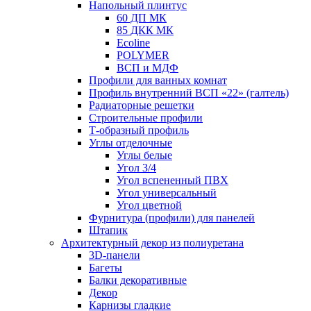
Напольный плинтус
60 ДП МК
85 ДКК МК
Ecoline
POLYMER
ВСП и МДФ
Профили для ванных комнат
Профиль внутренний ВСП «22» (галтель)
Радиаторные решетки
Строительные профили
Т-образный профиль
Углы отделочные
Углы белые
Угол 3/4
Угол вспененный ПВХ
Угол универсальный
Угол цветной
Фурнитура (профили) для панелей
Штапик
Архитектурный декор из полиуретана
3D-панели
Багеты
Балки декоративные
Декор
Карнизы гладкие