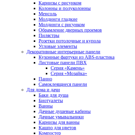
Карнизы с рисунком
Колонны и полуколонны
Менсоль
Молдинги гладкие
Молдинги с рисунком
Обрамление дверных проемов
Пилястры
Розетки потолочные и купола
Угловые элементы
Декоративные интерьерные панели
Кухонные фартуки из ABS-пластика
Листовые панели ПВХ
Серия «Камень»
Серия «Мозайка»
Панно
Самоклеящиеся панели
Для дома и дачи
Баки для душа
Биотуалеты
Ванны
Дачные душевые кабины
Дачные умывальники
Карнизы для ванны
Кашпо для цветов
Компостер