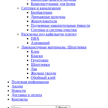
Комплектующие для бочек
Септики и канализация
Биобактерии
Дренажные колодцы
Жироуловители
Подземные накопительные ёмкости
Септики и система очистки
Раскладка под кафельную плитку
ПВХ
Алюминий
Лакокрасочные материалы. Шпатлевки
Клеи
Краски
Грунтовки
Шпатлевки
Лак
Жидкие гвозди
Обойный клей
Полезная информация
Акции
Новости
Доставка и оплата
Контакты
Искать