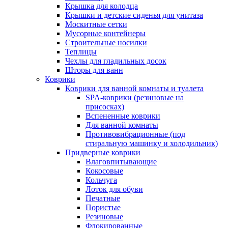
Крышка для колодца
Крышки и детские сиденья для унитаза
Москитные сетки
Мусорные контейнеры
Строительные носилки
Теплицы
Чехлы для гладильных досок
Шторы для ванн
Коврики
Коврики для ванной комнаты и туалета
SPA-коврики (резиновые на
присосках)
Вспененные коврики
Для ванной комнаты
Противовибрационные (под
стиральную машинку и холодильник)
Придверные коврики
Влаговпитывающие
Кокосовые
Кольчуга
Лоток для обуви
Печатные
Пористые
Резиновые
Флокированные