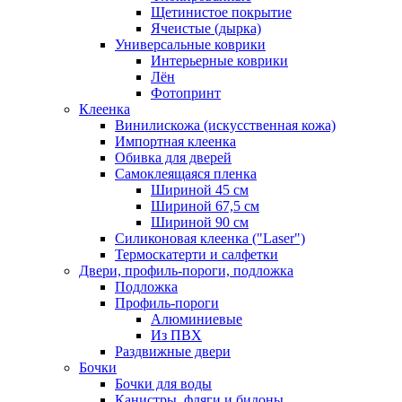
Щетинистое покрытие
Ячеистые (дырка)
Универсальные коврики
Интерьерные коврики
Лён
Фотопринт
Клеенка
Винилискожа (искусственная кожа)
Импортная клеенка
Обивка для дверей
Самоклеящаяся пленка
Шириной 45 см
Шириной 67,5 см
Шириной 90 см
Силиконовая клеенка ("Laser")
Термоскатерти и салфетки
Двери, профиль-пороги, подложка
Подложка
Профиль-пороги
Алюминиевые
Из ПВХ
Раздвижные двери
Бочки
Бочки для воды
Канистры, фляги и бидоны