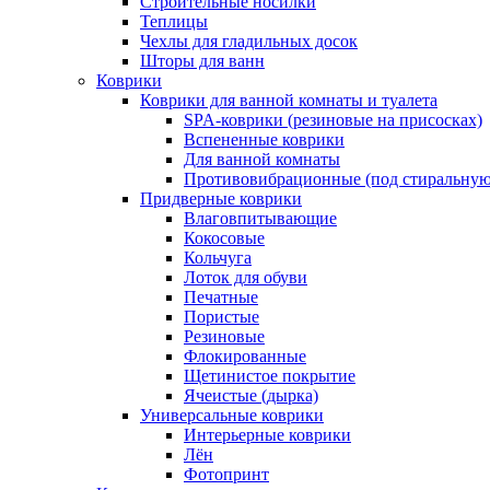
Строительные носилки
Теплицы
Чехлы для гладильных досок
Шторы для ванн
Коврики
Коврики для ванной комнаты и туалета
SPA-коврики (резиновые на присосках)
Вспененные коврики
Для ванной комнаты
Противовибрационные (под стиральную
Придверные коврики
Влаговпитывающие
Кокосовые
Кольчуга
Лоток для обуви
Печатные
Пористые
Резиновые
Флокированные
Щетинистое покрытие
Ячеистые (дырка)
Универсальные коврики
Интерьерные коврики
Лён
Фотопринт