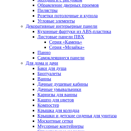
Обрамление дверных проемов
Пилястры
Розетки потолочные и купола
Угловые элементы
Декоративные интерьерные панели
Кухонные фартуки из ABS-пластика
Листовые панели ПВХ
Серия «Камень»
Серия «Мозайка»
Панно
Самоклеящиеся панели
Для дома и дачи
Баки для душа
Биотуалеты
Ванны
Дачные душевые кабины
Дачные умывальники
Карнизы для ванны
Кашпо для цветов
Компостер
Крышка для колодца
Крышки и детские сиденья для унитаза
Москитные сетки
Мусорные контейнеры