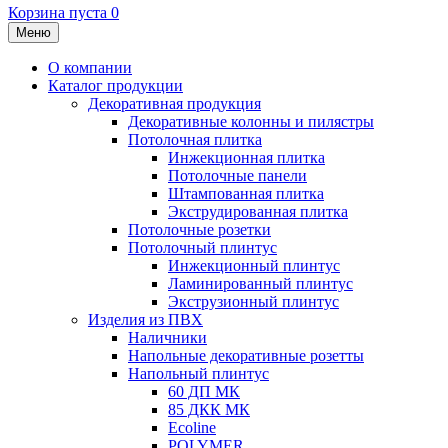
Корзина пуста
0
Меню
О компании
Каталог продукции
Декоративная продукция
Декоративные колонны и пилястры
Потолочная плитка
Инжекционная плитка
Потолочные панели
Штампованная плитка
Экструдированная плитка
Потолочные розетки
Потолочный плинтус
Инжекционный плинтус
Ламинированный плинтус
Экструзионный плинтус
Изделия из ПВХ
Наличники
Напольные декоративные розетты
Напольный плинтус
60 ДП МК
85 ДКК МК
Ecoline
POLYMER