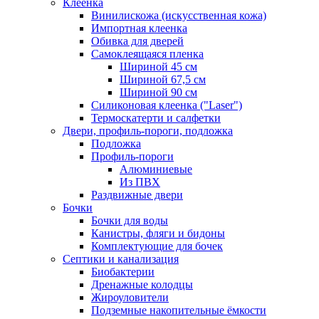
Клеенка
Винилискожа (искусственная кожа)
Импортная клеенка
Обивка для дверей
Самоклеящаяся пленка
Шириной 45 см
Шириной 67,5 см
Шириной 90 см
Силиконовая клеенка ("Laser")
Термоскатерти и салфетки
Двери, профиль-пороги, подложка
Подложка
Профиль-пороги
Алюминиевые
Из ПВХ
Раздвижные двери
Бочки
Бочки для воды
Канистры, фляги и бидоны
Комплектующие для бочек
Септики и канализация
Биобактерии
Дренажные колодцы
Жироуловители
Подземные накопительные ёмкости