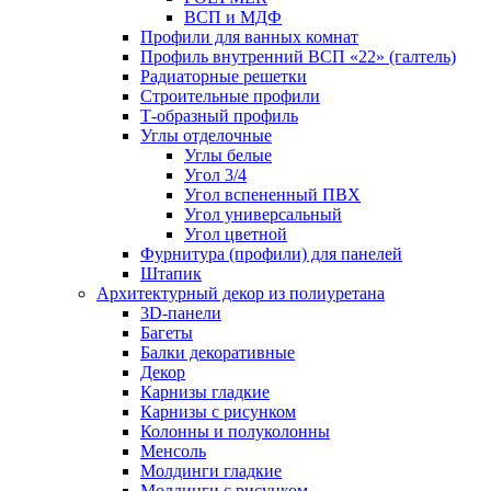
ВСП и МДФ
Профили для ванных комнат
Профиль внутренний ВСП «22» (галтель)
Радиаторные решетки
Строительные профили
Т-образный профиль
Углы отделочные
Углы белые
Угол 3/4
Угол вспененный ПВХ
Угол универсальный
Угол цветной
Фурнитура (профили) для панелей
Штапик
Архитектурный декор из полиуретана
3D-панели
Багеты
Балки декоративные
Декор
Карнизы гладкие
Карнизы с рисунком
Колонны и полуколонны
Менсоль
Молдинги гладкие
Молдинги с рисунком