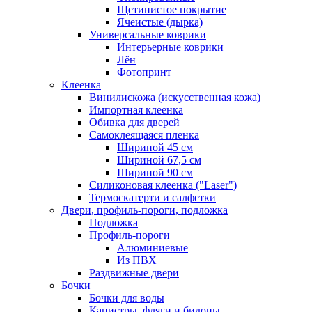
Щетинистое покрытие
Ячеистые (дырка)
Универсальные коврики
Интерьерные коврики
Лён
Фотопринт
Клеенка
Винилискожа (искусственная кожа)
Импортная клеенка
Обивка для дверей
Самоклеящаяся пленка
Шириной 45 см
Шириной 67,5 см
Шириной 90 см
Силиконовая клеенка ("Laser")
Термоскатерти и салфетки
Двери, профиль-пороги, подложка
Подложка
Профиль-пороги
Алюминиевые
Из ПВХ
Раздвижные двери
Бочки
Бочки для воды
Канистры, фляги и бидоны