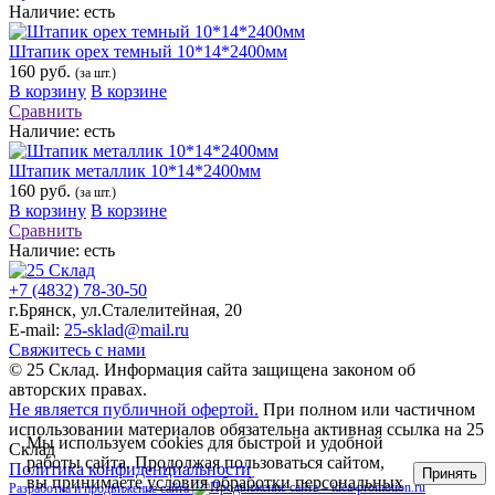
Наличие:
есть
Штапик орех темный 10*14*2400мм
160 руб.
(за шт.)
В корзину
В корзине
Сравнить
Наличие:
есть
Штапик металлик 10*14*2400мм
160 руб.
(за шт.)
В корзину
В корзине
Сравнить
Наличие:
есть
+7 (4832) 78-30-50
г.Брянск
,
ул.Сталелитейная, 20
E-mail:
25-sklad@mail.ru
Свяжитесь с нами
© 25 Склад. Информация сайта защищена законом об
авторских правах.
Не является публичной офертой.
При полном или частичном
использовании материалов обязательна активная ссылка на 25
Мы используем cookies для быстрой и удобной
Склад
работы сайта. Продолжая пользоваться сайтом,
Политика конфиденциальности
Принять
вы принимаете
условия обработки персональных
Разработка и продвижение сайта