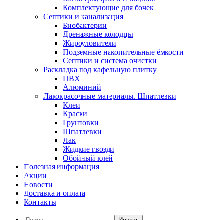
Комплектующие для бочек
Септики и канализация
Биобактерии
Дренажные колодцы
Жироуловители
Подземные накопительные ёмкости
Септики и система очистки
Раскладка под кафельную плитку
ПВХ
Алюминий
Лакокрасочные материалы. Шпатлевки
Клеи
Краски
Грунтовки
Шпатлевки
Лак
Жидкие гвозди
Обойный клей
Полезная информация
Акции
Новости
Доставка и оплата
Контакты
Искать