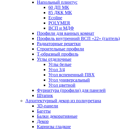
Напольный плинтус
60 ДП МК
85 ДКК МК
Ecoline
POLYMER
ВСП и МДФ
Профили для ванных комнат
Профиль внутренний ВСП «22» (галтель)
Радиаторные решетки
Строительные профили
Т-образный профиль
Углы отделочные
Углы белые
Угол 3/4
Угол вспененный ПВХ
Угол универсальный
Угол цветной
Фурнитура (профили) для панелей
Штапик
Архитектурный декор из полиуретана
3D-панели
Багеты
Балки декоративные
Декор
Карнизы гладкие