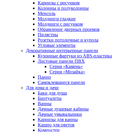
Карнизы с рисунком
Колонны и полуколонны
Менсоль
Молдинги гладкие
Молдинги с рисунком
Обрамление дверных проемов
Пилястры
Розетки потолочные и купола
Угловые элементы
Декоративные интерьерные панели
Кухонные фартуки из ABS-пластика
Листовые панели ПВХ
Серия «Камень»
Серия «Мозайка»
Панно
Самоклеящиеся панели
Для дома и дачи
Баки для душа
Биотуалеты
Ванны
Дачные душевые кабины
Дачные умывальники
Карнизы для ванны
Кашпо для цветов
Компостер