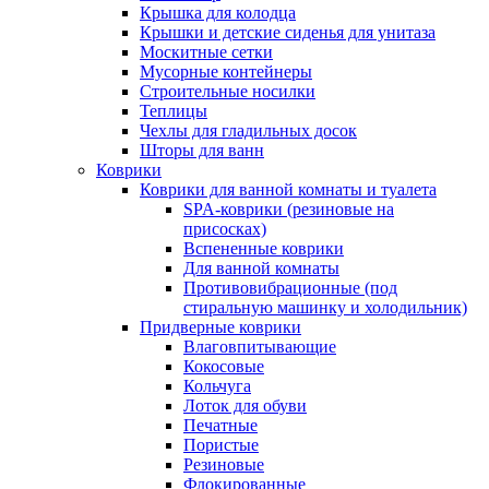
Крышка для колодца
Крышки и детские сиденья для унитаза
Москитные сетки
Мусорные контейнеры
Строительные носилки
Теплицы
Чехлы для гладильных досок
Шторы для ванн
Коврики
Коврики для ванной комнаты и туалета
SPA-коврики (резиновые на
присосках)
Вспененные коврики
Для ванной комнаты
Противовибрационные (под
стиральную машинку и холодильник)
Придверные коврики
Влаговпитывающие
Кокосовые
Кольчуга
Лоток для обуви
Печатные
Пористые
Резиновые
Флокированные