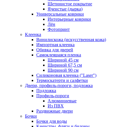
Щетинистое покрытие
Ячеистые (дырка)
Универсальные коврики
Интерьерные коврики
Лён
Фотопринт
Клеенка
Винилискожа (искусственная кожа)
Импортная клеенка
Обивка для дверей
Самоклеящаяся пленка
Шириной 45 см
Шириной 67,5 см
Шириной 90 см
Силиконовая клеенка ("Laser")
Термоскатерти и салфетки
Двери, профиль-пороги, подложка
Подложка
Профиль-пороги
Алюминиевые
Из ПВХ
Раздвижные двери
Бочки
Бочки для воды
Канистры, фляги и бидоны