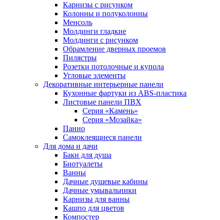
Карнизы с рисунком
Колонны и полуколонны
Менсоль
Молдинги гладкие
Молдинги с рисунком
Обрамление дверных проемов
Пилястры
Розетки потолочные и купола
Угловые элементы
Декоративные интерьерные панели
Кухонные фартуки из ABS-пластика
Листовые панели ПВХ
Серия «Камень»
Серия «Мозайка»
Панно
Самоклеящиеся панели
Для дома и дачи
Баки для душа
Биотуалеты
Ванны
Дачные душевые кабины
Дачные умывальники
Карнизы для ванны
Кашпо для цветов
Компостер