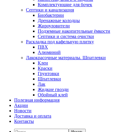
Комплектующие для бочек
Септики и канализация
Биобактерии
Дренажные колодцы
Жироуловители
Подземные накопительные ёмкости
Септики и система очистки
Раскладка под кафельную плитку
ПВХ
Алюминий
Лакокрасочные материалы. Шпатлевки
Клеи
Краски
Грунтовки
Шпатлевки
Лак
Жидкие гвозди
Обойный клей
Полезная информация
Акции
Новости
Доставка и оплата
Контакты
Искать