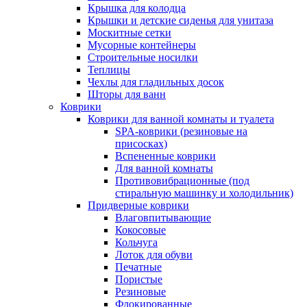
Крышка для колодца
Крышки и детские сиденья для унитаза
Москитные сетки
Мусорные контейнеры
Строительные носилки
Теплицы
Чехлы для гладильных досок
Шторы для ванн
Коврики
Коврики для ванной комнаты и туалета
SPA-коврики (резиновые на
присосках)
Вспененные коврики
Для ванной комнаты
Противовибрационные (под
стиральную машинку и холодильник)
Придверные коврики
Влаговпитывающие
Кокосовые
Кольчуга
Лоток для обуви
Печатные
Пористые
Резиновые
Флокированные