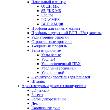
Напольный плинтус
60 ДП МК
85 ДКК МК
Ecoline
POLYMER
ВСП и МДФ
Профили для ванных комнат
Профиль внутренний ВСП «22» (галтель)
Радиаторные решетки
Строительные профили
Т-образный профиль
Углы отделочные
Углы белые
Угол 3/4
Угол вспененный ПВХ
Угол универсальный
Угол цветной
Фурнитура (профили) для панелей
Штапик
Архитектурный декор из полиуретана
3D-панели
Багеты
Балки декоративные
Декор
Карнизы гладкие