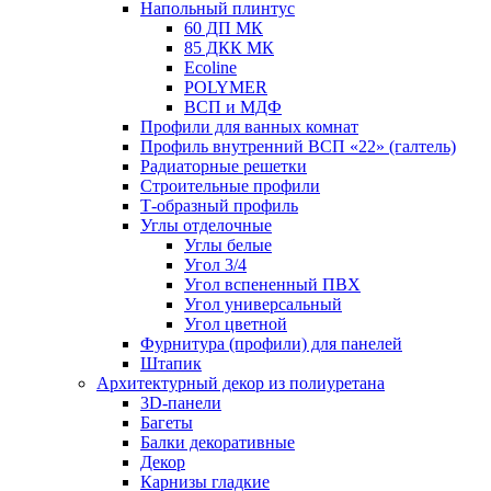
Напольный плинтус
60 ДП МК
85 ДКК МК
Ecoline
POLYMER
ВСП и МДФ
Профили для ванных комнат
Профиль внутренний ВСП «22» (галтель)
Радиаторные решетки
Строительные профили
Т-образный профиль
Углы отделочные
Углы белые
Угол 3/4
Угол вспененный ПВХ
Угол универсальный
Угол цветной
Фурнитура (профили) для панелей
Штапик
Архитектурный декор из полиуретана
3D-панели
Багеты
Балки декоративные
Декор
Карнизы гладкие