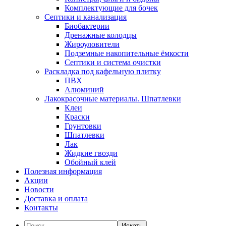
Комплектующие для бочек
Септики и канализация
Биобактерии
Дренажные колодцы
Жироуловители
Подземные накопительные ёмкости
Септики и система очистки
Раскладка под кафельную плитку
ПВХ
Алюминий
Лакокрасочные материалы. Шпатлевки
Клеи
Краски
Грунтовки
Шпатлевки
Лак
Жидкие гвозди
Обойный клей
Полезная информация
Акции
Новости
Доставка и оплата
Контакты
Искать