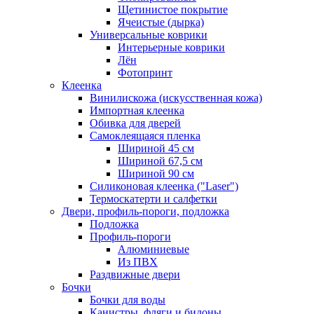
Щетинистое покрытие
Ячеистые (дырка)
Универсальные коврики
Интерьерные коврики
Лён
Фотопринт
Клеенка
Винилискожа (искусственная кожа)
Импортная клеенка
Обивка для дверей
Самоклеящаяся пленка
Шириной 45 см
Шириной 67,5 см
Шириной 90 см
Силиконовая клеенка ("Laser")
Термоскатерти и салфетки
Двери, профиль-пороги, подложка
Подложка
Профиль-пороги
Алюминиевые
Из ПВХ
Раздвижные двери
Бочки
Бочки для воды
Канистры, фляги и бидоны