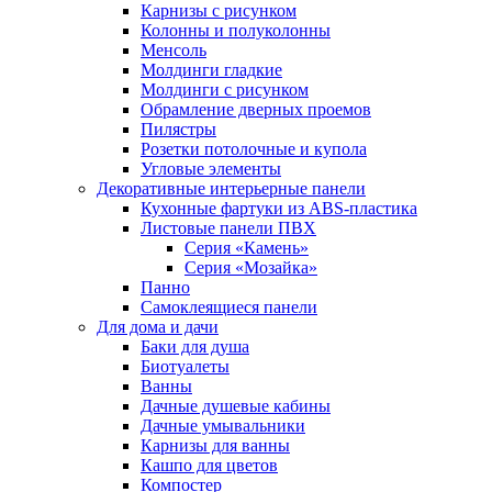
Карнизы с рисунком
Колонны и полуколонны
Менсоль
Молдинги гладкие
Молдинги с рисунком
Обрамление дверных проемов
Пилястры
Розетки потолочные и купола
Угловые элементы
Декоративные интерьерные панели
Кухонные фартуки из ABS-пластика
Листовые панели ПВХ
Серия «Камень»
Серия «Мозайка»
Панно
Самоклеящиеся панели
Для дома и дачи
Баки для душа
Биотуалеты
Ванны
Дачные душевые кабины
Дачные умывальники
Карнизы для ванны
Кашпо для цветов
Компостер