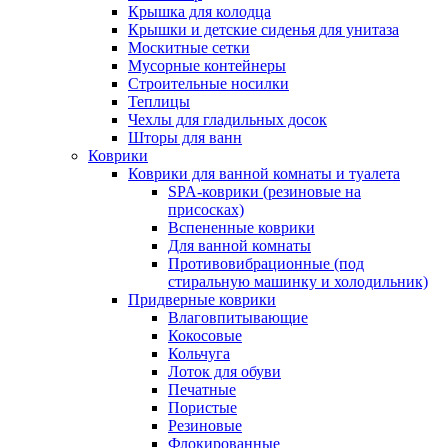
Крышка для колодца
Крышки и детские сиденья для унитаза
Москитные сетки
Мусорные контейнеры
Строительные носилки
Теплицы
Чехлы для гладильных досок
Шторы для ванн
Коврики
Коврики для ванной комнаты и туалета
SPA-коврики (резиновые на
присосках)
Вспененные коврики
Для ванной комнаты
Противовибрационные (под
стиральную машинку и холодильник)
Придверные коврики
Влаговпитывающие
Кокосовые
Кольчуга
Лоток для обуви
Печатные
Пористые
Резиновые
Флокированные