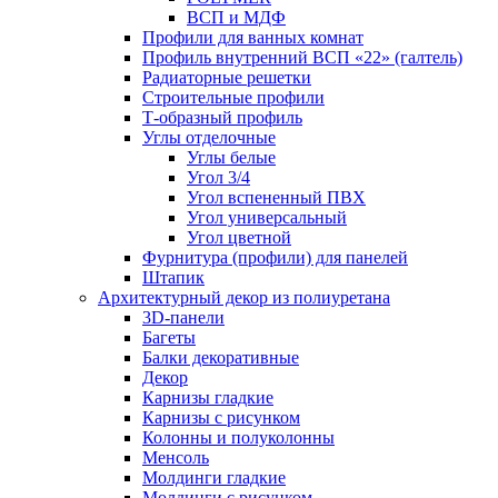
ВСП и МДФ
Профили для ванных комнат
Профиль внутренний ВСП «22» (галтель)
Радиаторные решетки
Строительные профили
Т-образный профиль
Углы отделочные
Углы белые
Угол 3/4
Угол вспененный ПВХ
Угол универсальный
Угол цветной
Фурнитура (профили) для панелей
Штапик
Архитектурный декор из полиуретана
3D-панели
Багеты
Балки декоративные
Декор
Карнизы гладкие
Карнизы с рисунком
Колонны и полуколонны
Менсоль
Молдинги гладкие
Молдинги с рисунком