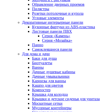
Обрамление дверных проемов
Пилястры
Розетки потолочные и купола
Угловые элементы
Декоративные интерьерные панели
Кухонные фартуки из ABS-пластика
Листовые панели ПВХ
Серия «Камень»
Серия «Мозайка»
Панно
Самоклеящиеся панели
Для дома и дачи
Баки для душа
Биотуалеты
Ванны
Дачные душевые кабины
Дачные умывальники
Карнизы для ванны
Кашпо для цветов
Компостер
Крышка для колодца
Крышки и детские сиденья для унитаза
Москитные сетки
Мусорные контейнеры