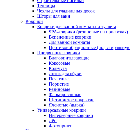
Строительные носилки
Теплицы
Чехлы для гладильных досок
Шторы для ванн
Коврики
Коврики для ванной комнаты и туалета
SPA-коврики (резиновые на присосках)
Вспененные коврики
Для ванной комнаты
Противовибрационные (под стиральную
Придверные коврики
Влаговпитывающие
Кокосовые
Кольчуга
Лоток для обуви
Печатные
Пористые
Резиновые
Флокированные
Щетинистое покрытие
Ячеистые (дырка)
Универсальные коврики
Интерьерные коврики
Лён
Фотопринт