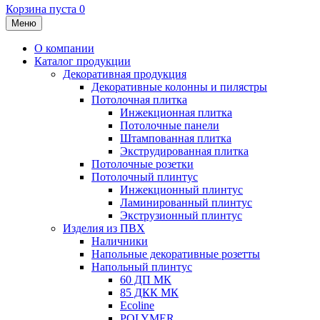
Корзина пуста
0
Меню
О компании
Каталог продукции
Декоративная продукция
Декоративные колонны и пилястры
Потолочная плитка
Инжекционная плитка
Потолочные панели
Штампованная плитка
Экструдированная плитка
Потолочные розетки
Потолочный плинтус
Инжекционный плинтус
Ламинированный плинтус
Экструзионный плинтус
Изделия из ПВХ
Наличники
Напольные декоративные розетты
Напольный плинтус
60 ДП МК
85 ДКК МК
Ecoline
POLYMER