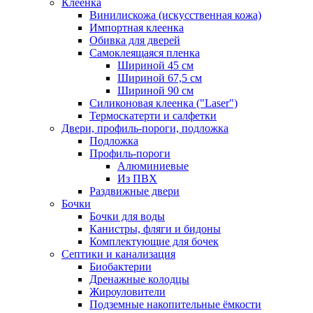
Клеенка
Винилискожа (искусственная кожа)
Импортная клеенка
Обивка для дверей
Самоклеящаяся пленка
Шириной 45 см
Шириной 67,5 см
Шириной 90 см
Силиконовая клеенка ("Laser")
Термоскатерти и салфетки
Двери, профиль-пороги, подложка
Подложка
Профиль-пороги
Алюминиевые
Из ПВХ
Раздвижные двери
Бочки
Бочки для воды
Канистры, фляги и бидоны
Комплектующие для бочек
Септики и канализация
Биобактерии
Дренажные колодцы
Жироуловители
Подземные накопительные ёмкости