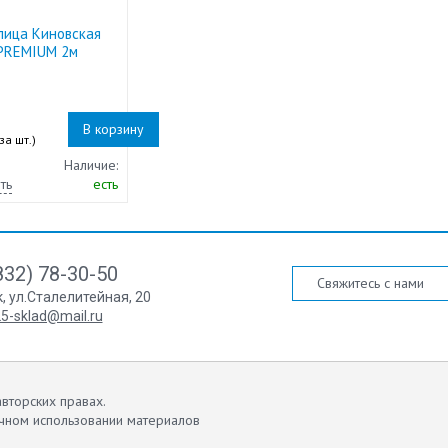
лица Киновская
PREMIUM 2м
0
В корзину
за шт.)
Наличие:
ть
есть
832) 78-30-50
Свяжитесь с нами
к
,
ул.Сталелитейная, 20
5-sklad@mail.ru
вторских правах.
чном использовании материалов