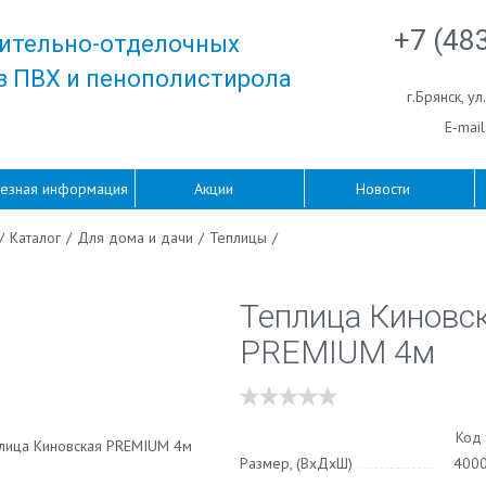
+7 (48
ительно-отделочных
з ПВХ и пенополистирола
г.Брянск
,
ул
E-mail
езная информация
Акции
Новости
/
Каталог
/
Для дома и дачи
/
Теплицы
/
Теплица Киновс
PREMIUM 4м
Код 
Размер, (ВхДхШ)
400