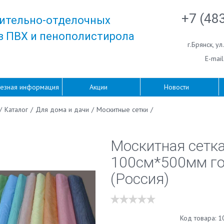
+7 (48
ительно-отделочных
з ПВХ и пенополистирола
г.Брянск
,
ул
E-mail
езная информация
Акции
Новости
/
Каталог
/
Для дома и дачи
/
Москитные сетки
/
Москитная сетк
100см*500мм го
(Россия)
Код товара: 