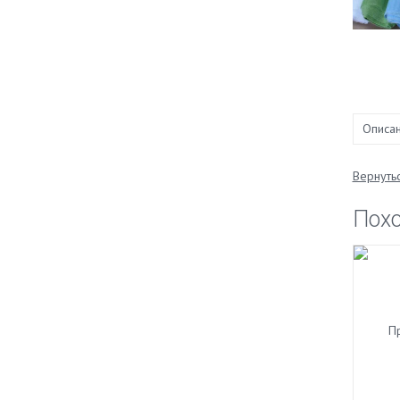
Описа
Вернутьс
Пох