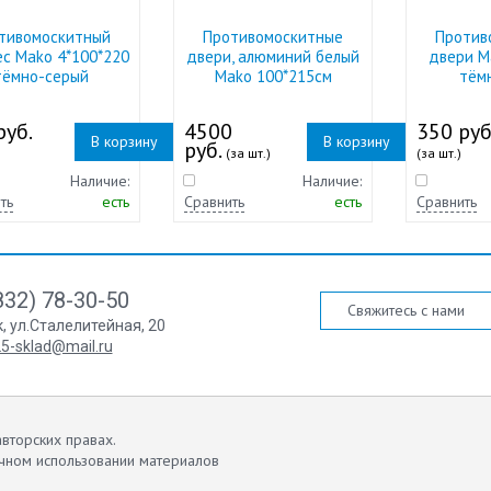
тивомоскитный
Противомоскитные
Против
ес Mako 4*100*220
двери, алюминий белый
двери M
тёмно-серый
Mako 100*215см
тём
руб.
4500
350 руб
В корзину
В корзину
руб.
(за шт.)
(за шт.)
Наличие:
Наличие:
ть
есть
Сравнить
есть
Сравнить
832) 78-30-50
Свяжитесь с нами
к
,
ул.Сталелитейная, 20
5-sklad@mail.ru
вторских правах.
чном использовании материалов