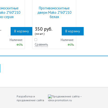
омоскитные
Противомоскитные
ako 2*60*210
двери Mako 2*60*210
но-серая
белая
.
350 руб.
В корзину
В корзину
(за шт.)
Наличие:
Наличие:
есть
Сравнить
есть
Разработка и
продвижение сайта