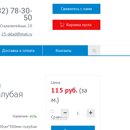
Свяжитесь с нами
32) 78-30-
50
Корзина пуста
.Сталелитейная, 20
:
25-sklad@mail.ru
Доставка и оплата
Контакты
а
Цена:
115 руб.
(за
лубая
м.)
Наличие:
есть
Сравнить
100см*500мм голубая