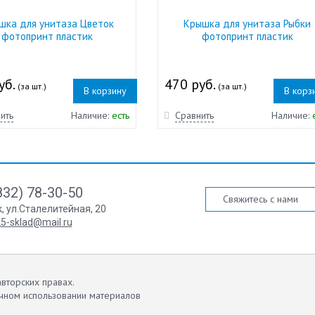
шка для унитаза Цветок
Крышка для унитаза Рыбки
фотопринт пластик
фотопринт пластик
уб.
470 руб.
(за шт.)
(за шт.)
В корзину
В корз
ить
Наличие:
есть
Сравнить
Наличие:
832) 78-30-50
Свяжитесь с нами
к
,
ул.Сталелитейная, 20
5-sklad@mail.ru
вторских правах.
чном использовании материалов