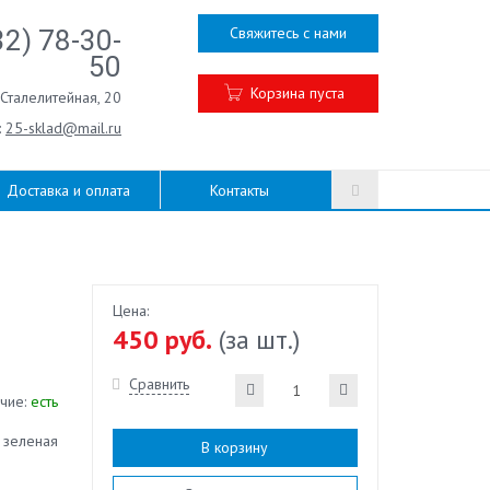
Свяжитесь с нами
32) 78-30-
50
Корзина пуста
.Сталелитейная, 20
:
25-sklad@mail.ru
Доставка и оплата
Контакты
Цена:
450 руб.
(за шт.)
Сравнить
чие:
есть
: зеленая
В корзину