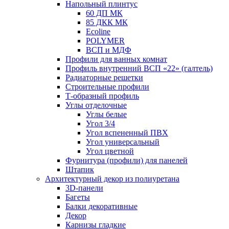
Напольный плинтус
60 ДП МК
85 ДКК МК
Ecoline
POLYMER
ВСП и МДФ
Профили для ванных комнат
Профиль внутренний ВСП «22» (галтель)
Радиаторные решетки
Строительные профили
Т-образный профиль
Углы отделочные
Углы белые
Угол 3/4
Угол вспененный ПВХ
Угол универсальный
Угол цветной
Фурнитура (профили) для панелей
Штапик
Архитектурный декор из полиуретана
3D-панели
Багеты
Балки декоративные
Декор
Карнизы гладкие