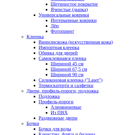
Щетинистое покрытие
Ячеистые (дырка)
Универсальные коврики
Интерьерные коврики
Лён
Фотопринт
Клеенка
Винилискожа (искусственная кожа)
Импортная клеенка
Обивка для дверей
Самоклеящаяся пленка
Шириной 45 см
Шириной 67,5 см
Шириной 90 см
Силиконовая клеенка ("Laser")
Термоскатерти и салфетки
Двери, профиль-пороги, подложка
Подложка
Профиль-пороги
Алюминиевые
Из ПВХ
Раздвижные двери
Бочки
Бочки для воды
Канистры, фляги и бидоны