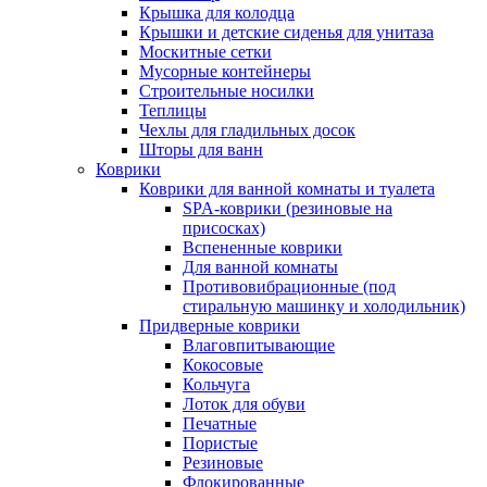
Крышка для колодца
Крышки и детские сиденья для унитаза
Москитные сетки
Мусорные контейнеры
Строительные носилки
Теплицы
Чехлы для гладильных досок
Шторы для ванн
Коврики
Коврики для ванной комнаты и туалета
SPA-коврики (резиновые на
присосках)
Вспененные коврики
Для ванной комнаты
Противовибрационные (под
стиральную машинку и холодильник)
Придверные коврики
Влаговпитывающие
Кокосовые
Кольчуга
Лоток для обуви
Печатные
Пористые
Резиновые
Флокированные