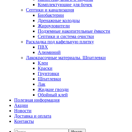
Комплектующие для бочек
Септики и канализация
Биобактерии
Дренажные колодцы
Жироуловители
Подземные накопительные ёмкости
Септики и система очистки
Раскладка под кафельную плитку
ПВХ
Алюминий
Лакокрасочные материалы. Шпатлевки
Клеи
Краски
Грунтовки
Шпатлевки
Лак
Жидкие гвозди
Обойный клей
Полезная информация
Акции
Новости
Доставка и оплата
Контакты
Искать