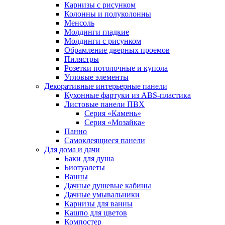
Карнизы с рисунком
Колонны и полуколонны
Менсоль
Молдинги гладкие
Молдинги с рисунком
Обрамление дверных проемов
Пилястры
Розетки потолочные и купола
Угловые элементы
Декоративные интерьерные панели
Кухонные фартуки из ABS-пластика
Листовые панели ПВХ
Серия «Камень»
Серия «Мозайка»
Панно
Самоклеящиеся панели
Для дома и дачи
Баки для душа
Биотуалеты
Ванны
Дачные душевые кабины
Дачные умывальники
Карнизы для ванны
Кашпо для цветов
Компостер