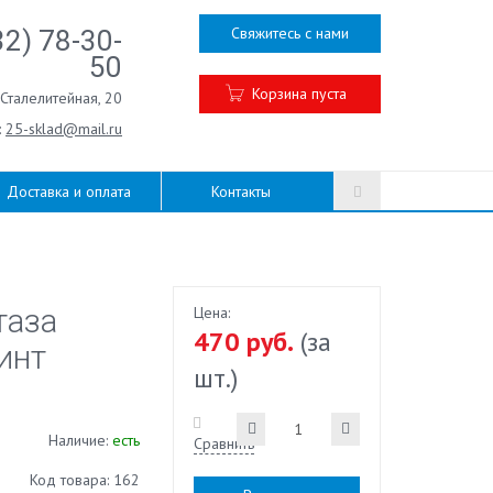
Свяжитесь с нами
32) 78-30-
50
Корзина пуста
.Сталелитейная, 20
:
25-sklad@mail.ru
Доставка и оплата
Контакты
таза
Цена:
470 руб.
(за
инт
шт.)
Наличие:
есть
Сравнить
Код товара: 162