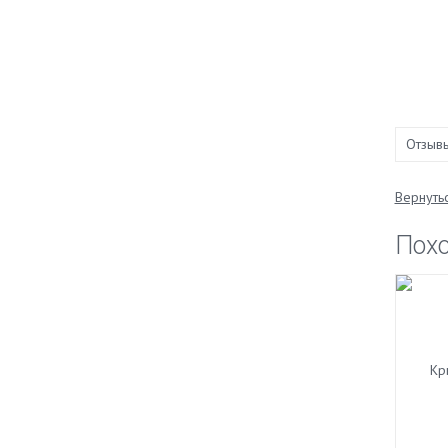
Отзыв
Вернутьс
Пох