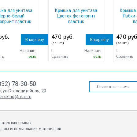
ка для унитаза
Крышка для унитаза
Крышка 
Черно-белый
Цветок фотопринт
Рыбки
опринт пластик
пластик
п
руб.
470 руб.
470 руб
В корзину
В корзину
(за шт.)
(за шт.)
Наличие:
Наличие:
ть
есть
Сравнить
есть
Сравнить
832) 78-30-50
Свяжитесь с нами
к
,
ул.Сталелитейная, 20
5-sklad@mail.ru
вторских правах.
чном использовании материалов