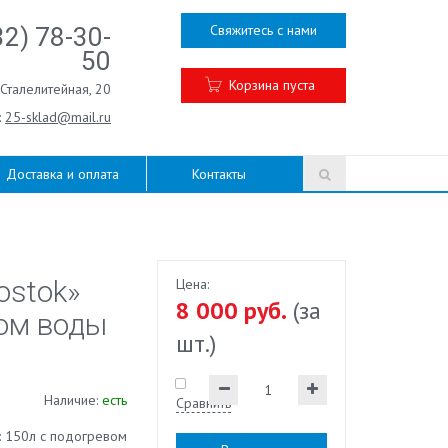
Свяжитесь с нами
32) 78-30-
50
Корзина пуста
.Сталелитейная, 20
:
25-sklad@mail.ru
Доставка и оплата
Контакты
ostok»
Цена:
8 000 руб.
(за
вом воды
шт.)
Наличие:
есть
Сравнить
: 150л с подогревом