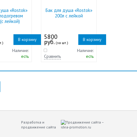
душа «Rostok»
Бак для душа «Rostok»
 подогревом
200л с лейкой
(с лейкой)
5800
В корзину
В корзину
руб.
т.)
(за шт.)
Наличие:
Наличие:
есть
Сравнить
есть
Разработка и
продвижение сайта