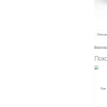
Описа
Вернутьс
Пох