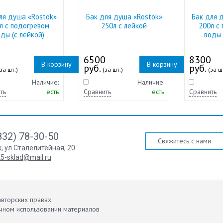
ля душа «Rostok»
Бак для душа «Rostok»
Бак для 
л с подогревом
250л с лейкой
200л с
ды (с лейкой)
воды 
0
6500
8300
В корзину
В корзину
руб.
руб.
за шт.)
(за шт.)
(за ш
Наличие:
Наличие:
ть
есть
Сравнить
есть
Сравнить
832) 78-30-50
Свяжитесь с нами
к
,
ул.Сталелитейная, 20
5-sklad@mail.ru
вторских правах.
чном использовании материалов