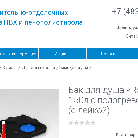
+7 (48
ительно-отделочных
з ПВХ и пенополистирола
г.Брянск
,
ул
E-mail
езная информация
Акции
Новости
/
Каталог
/
Для дома и дачи
/
Баки для душа
/
Бак для душа «R
150л с подогре
(с лейкой)
Код товара