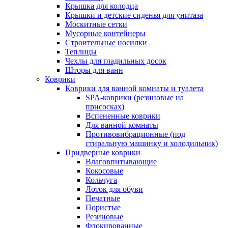
Крышка для колодца
Крышки и детские сиденья для унитаза
Москитные сетки
Мусорные контейнеры
Строительные носилки
Теплицы
Чехлы для гладильных досок
Шторы для ванн
Коврики
Коврики для ванной комнаты и туалета
SPA-коврики (резиновые на
присосках)
Вспененные коврики
Для ванной комнаты
Противовибрационные (под
стиральную машинку и холодильник)
Придверные коврики
Влаговпитывающие
Кокосовые
Кольчуга
Лоток для обуви
Печатные
Пористые
Резиновые
Флокированные