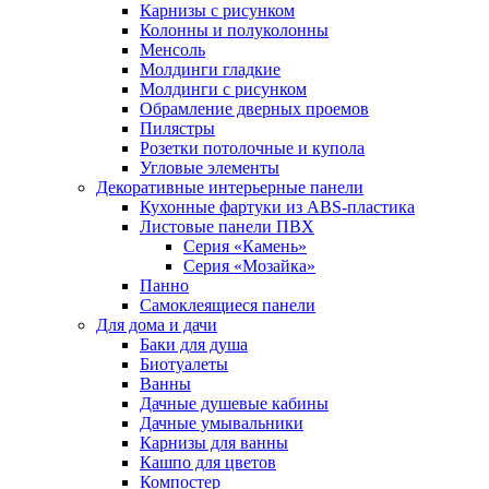
Карнизы с рисунком
Колонны и полуколонны
Менсоль
Молдинги гладкие
Молдинги с рисунком
Обрамление дверных проемов
Пилястры
Розетки потолочные и купола
Угловые элементы
Декоративные интерьерные панели
Кухонные фартуки из ABS-пластика
Листовые панели ПВХ
Серия «Камень»
Серия «Мозайка»
Панно
Самоклеящиеся панели
Для дома и дачи
Баки для душа
Биотуалеты
Ванны
Дачные душевые кабины
Дачные умывальники
Карнизы для ванны
Кашпо для цветов
Компостер