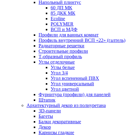
Напольный плинтус
60 ДП МК
85 ДКК МК
Ecoline
POLYMER
ВСП и МДФ
Профили для ванных комнат
Профиль внутренний ВСП «22» (галтель)
Радиаторные решетки
Строительные профили
Т-образный профиль
Углы отделочные
Углы белые
Угол 3/4
Угол вспененный ПВХ
Угол универсальный
Угол цветной
Фурнитура (профили) для панелей
Штапик
Архитектурный декор из полиуретана
3D-панели
Багеты
Балки декоративные
Декор
Карнизы гладкие