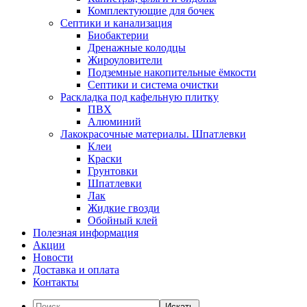
Комплектующие для бочек
Септики и канализация
Биобактерии
Дренажные колодцы
Жироуловители
Подземные накопительные ёмкости
Септики и система очистки
Раскладка под кафельную плитку
ПВХ
Алюминий
Лакокрасочные материалы. Шпатлевки
Клеи
Краски
Грунтовки
Шпатлевки
Лак
Жидкие гвозди
Обойный клей
Полезная информация
Акции
Новости
Доставка и оплата
Контакты
Искать