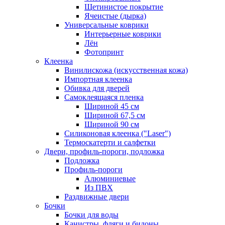
Щетинистое покрытие
Ячеистые (дырка)
Универсальные коврики
Интерьерные коврики
Лён
Фотопринт
Клеенка
Винилискожа (искусственная кожа)
Импортная клеенка
Обивка для дверей
Самоклеящаяся пленка
Шириной 45 см
Шириной 67,5 см
Шириной 90 см
Силиконовая клеенка ("Laser")
Термоскатерти и салфетки
Двери, профиль-пороги, подложка
Подложка
Профиль-пороги
Алюминиевые
Из ПВХ
Раздвижные двери
Бочки
Бочки для воды
Канистры, фляги и бидоны