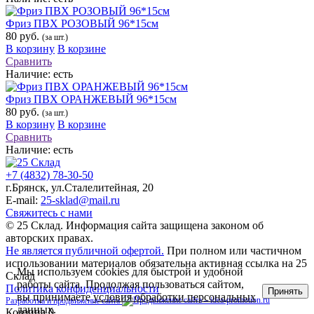
Фриз ПВХ РОЗОВЫЙ 96*15см
80 руб.
(за шт.)
В корзину
В корзине
Сравнить
Наличие:
есть
Фриз ПВХ ОРАНЖЕВЫЙ 96*15см
80 руб.
(за шт.)
В корзину
В корзине
Сравнить
Наличие:
есть
+7 (4832) 78-30-50
г.Брянск
,
ул.Сталелитейная, 20
E-mail:
25-sklad@mail.ru
Свяжитесь с нами
© 25 Склад. Информация сайта защищена законом об
авторских правах.
Не является публичной офертой.
При полном или частичном
использовании материалов обязательна активная ссылка на 25
Мы используем cookies для быстрой и удобной
Склад
работы сайта. Продолжая пользоваться сайтом,
Политика конфиденциальности
Принять
вы принимаете
условия обработки персональных
Разработка и продвижение сайта
данных
.
Корзина
0