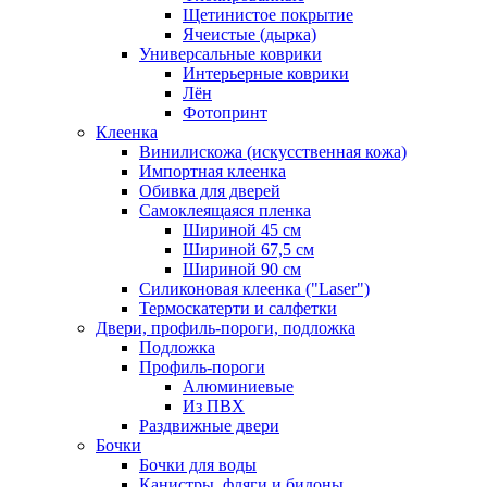
Щетинистое покрытие
Ячеистые (дырка)
Универсальные коврики
Интерьерные коврики
Лён
Фотопринт
Клеенка
Винилискожа (искусственная кожа)
Импортная клеенка
Обивка для дверей
Самоклеящаяся пленка
Шириной 45 см
Шириной 67,5 см
Шириной 90 см
Силиконовая клеенка ("Laser")
Термоскатерти и салфетки
Двери, профиль-пороги, подложка
Подложка
Профиль-пороги
Алюминиевые
Из ПВХ
Раздвижные двери
Бочки
Бочки для воды
Канистры, фляги и бидоны