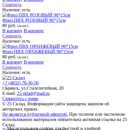
Сравнить
Наличие:
есть
Фриз ПВХ РОЗОВЫЙ 96*15см
80 руб.
(за шт.)
В корзину
В корзине
Сравнить
Наличие:
есть
Фриз ПВХ ОРАНЖЕВЫЙ 96*15см
80 руб.
(за шт.)
В корзину
В корзине
Сравнить
Наличие:
есть
+7 (4832) 78-30-50
г.Брянск
,
ул.Сталелитейная, 20
E-mail:
25-sklad@mail.ru
Свяжитесь с нами
© 25 Склад. Информация сайта защищена законом об
авторских правах.
Не является публичной офертой.
При полном или частичном
использовании материалов обязательна активная ссылка на 25
Склад
Мы используем cookies для быстрой и удобной
Политика конфиденциальности