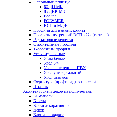
Напольный плинтус
60 ДП МК
85 ДКК МК
Ecoline
POLYMER
ВСП и МДФ
Профили для ванных комнат
Профиль внутренний ВСП «22» (галтель)
Радиаторные решетки
Строительные профили
Т-образный профиль
Углы отделочные
Углы белые
Угол 3/4
Угол вспененный ПВХ
Угол универсальный
Угол цветной
Фурнитура (профили) для панелей
Штапик
Архитектурный декор из полиуретана
3D-панели
Багеты
Балки декоративные
Декор
Карнизы гладкие