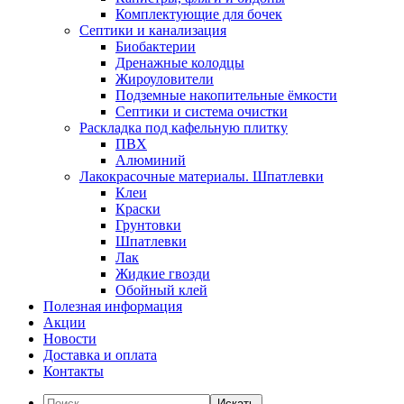
Комплектующие для бочек
Септики и канализация
Биобактерии
Дренажные колодцы
Жироуловители
Подземные накопительные ёмкости
Септики и система очистки
Раскладка под кафельную плитку
ПВХ
Алюминий
Лакокрасочные материалы. Шпатлевки
Клеи
Краски
Грунтовки
Шпатлевки
Лак
Жидкие гвозди
Обойный клей
Полезная информация
Акции
Новости
Доставка и оплата
Контакты
Искать