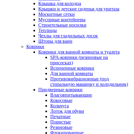
Крышка для колодца
Крышки и детские сиденья для унитаза
Москитные сетки
Мусорные контейнеры
Строительные носилки
Теплицы
Чехлы для гладильных досок
Шторы для ванн
Коврики
Коврики для ванной комнаты и туалета
SPA-коврики (резиновые на
присосках)
Вспененные коврики
Для ванной комнаты
Противовибрационные (под
стиральную машинку и холодильник)
Придверные коврики
Влаговпитывающие
Кокосовые
Кольчуга
Лоток для обуви
Печатные
Пористые
Резиновые
Флокированные