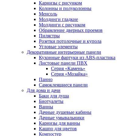
Карнизы с рисунком
Колонны и полуколонны
Менсоль
Молдинги гладкие
Молдинги с рисунком
Обрамление дверных проемов
Пилястры
Розетки потолочные и купола
Угловые элементы
Декоративные интерьерные панели
Кухонные фартуки из ABS-пластика
Листовые панели ПВХ
Серия «Камень»
Серия «Мозайка»
Панно
Самоклеящиеся панели
Для дома и дачи
Баки для душа
Биотуалеты
Ванны
Дачные душевые кабины
Дачные умывальники
Карнизы для ванны
Кашпо для цветов
Компостер