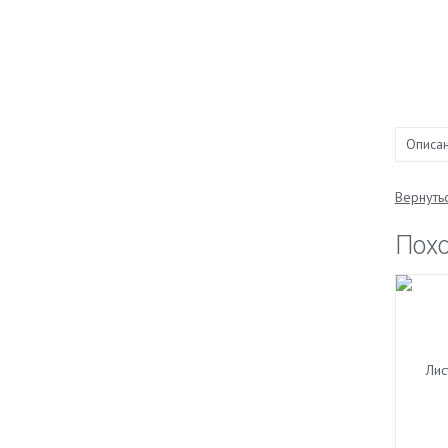
Описа
Вернутьс
Пох