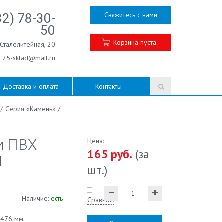
Свяжитесь с нами
32) 78-30-
50
Корзина пуста
.Сталелитейная, 20
:
25-sklad@mail.ru
Доставка и оплата
Контакты
/
Серия «Камень»
/
и ПВХ
Цена:
165 руб.
(за
Й
шт.)
Наличие:
есть
Сравнить
х476 мм