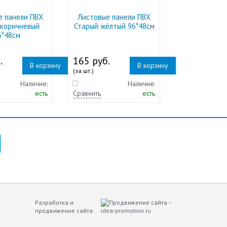
е панели ПВХ
Листовые панели ПВХ
 коричневый
Старый жёлтый 96*48см
6*48см
.
165 руб.
В корзину
В корзину
(за шт.)
Наличие:
Наличие:
есть
Сравнить
есть
Разработка и
продвижение сайта