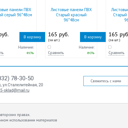
овые панели ПВХ
Листовые панели ПВХ
Листовы
ый серый 96*48см
Старый красный
Старый
96*48см
9
руб.
165 руб.
165 руб
В корзину
В корзину
(за шт.)
(за шт.)
Наличие:
Наличие:
ть
есть
Сравнить
есть
Сравнить
832) 78-30-50
Свяжитесь с нами
к
,
ул.Сталелитейная, 20
5-sklad@mail.ru
вторских правах.
чном использовании материалов