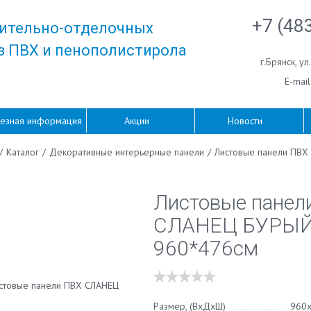
+7 (48
ительно-отделочных
з ПВХ и пенополистирола
г.Брянск
,
ул
E-mail
езная информация
Акции
Новости
/
Каталог
/
Декоративные интерьерные панели
/
Листовые панели ПВХ
Листовые панел
СЛАНЕЦ БУРЫ
960*476см
Размер, (ВхДхШ)
960