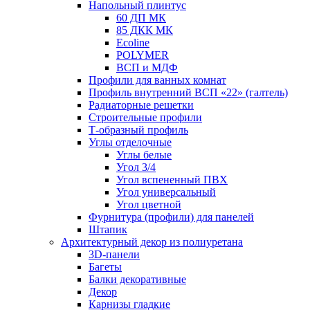
Напольный плинтус
60 ДП МК
85 ДКК МК
Ecoline
POLYMER
ВСП и МДФ
Профили для ванных комнат
Профиль внутренний ВСП «22» (галтель)
Радиаторные решетки
Строительные профили
Т-образный профиль
Углы отделочные
Углы белые
Угол 3/4
Угол вспененный ПВХ
Угол универсальный
Угол цветной
Фурнитура (профили) для панелей
Штапик
Архитектурный декор из полиуретана
3D-панели
Багеты
Балки декоративные
Декор
Карнизы гладкие