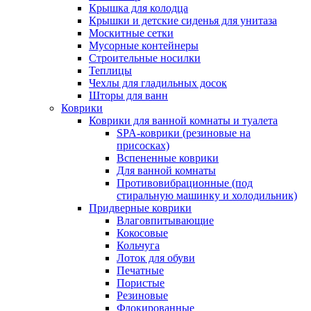
Крышка для колодца
Крышки и детские сиденья для унитаза
Москитные сетки
Мусорные контейнеры
Строительные носилки
Теплицы
Чехлы для гладильных досок
Шторы для ванн
Коврики
Коврики для ванной комнаты и туалета
SPA-коврики (резиновые на
присосках)
Вспененные коврики
Для ванной комнаты
Противовибрационные (под
стиральную машинку и холодильник)
Придверные коврики
Влаговпитывающие
Кокосовые
Кольчуга
Лоток для обуви
Печатные
Пористые
Резиновые
Флокированные