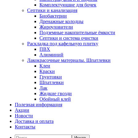
Комплектующие для бочек
Септики и канализация
Биобактерии
Дренажные колодцы
Жироуловители
Подземные накопительные ёмкости
Септики и система очистки
Раскладка под кафельную плитку
ПВХ
Алюминий
Лакокрасочные материалы. Шпатлевки
Клеи
Краски
Грунтовки
Шпатлевки
Лак
Жидкие гвозди
Обойный клей
Полезная информация
Акции
Новости
Доставка и оплата
Контакты
Искать