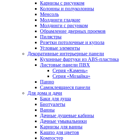
Карнизы с рисунком
Колонны и полуколонны
Менсоль
Молдинги гладкие
Молдинги с рисунком
Обрамление дверных проемов
Пилястры
Розетки потолочные и купола
Угловые элементы
Декоративные интерьерные панели
Кухонные фартуки из ABS-пластика
Листовые панели ПВХ
Серия «Камень»
Серия «Мозайка»
Панно
Самоклеящиеся панели
Для дома и дачи
Баки для душа
Биотуалеты
Ванны
Дачные душевые кабины
Дачные умывальники
Карнизы для ванны
Кашпо для цветов
Компостер