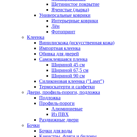
Щетинистое покрытие
Ячеистые (дырка)
Универсальные коврики
Интерьерные коврики
Лён
Фотопринт
Клеенка
Винилискожа (искусственная кожа)
Импортная клеенка
Обивка для дверей
Самоклеящаяся пленка
Шириной 45 см
Шириной 67,5 см
Шириной 90 см
Силиконовая клеенка ("Laser")
Термоскатерти и салфетки
Двери, профиль-пороги, подложка
Подложка
Профиль-пороги
Алюминиевые
Из ПВХ
Раздвижные двери
Бочки
Бочки для воды
Канистры, фляги и бидоны