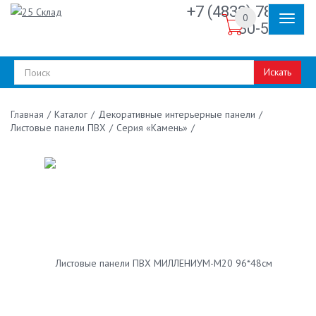
+7 (4832) 78-
0
30-50
Искать
/
Каталог
/
Декоративные интерьерные панели
/
Главная
Листовые панели ПВХ
/
Серия «Камень»
/