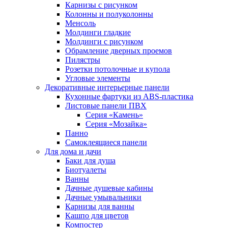
Карнизы с рисунком
Колонны и полуколонны
Менсоль
Молдинги гладкие
Молдинги с рисунком
Обрамление дверных проемов
Пилястры
Розетки потолочные и купола
Угловые элементы
Декоративные интерьерные панели
Кухонные фартуки из ABS-пластика
Листовые панели ПВХ
Серия «Камень»
Серия «Мозайка»
Панно
Самоклеящиеся панели
Для дома и дачи
Баки для душа
Биотуалеты
Ванны
Дачные душевые кабины
Дачные умывальники
Карнизы для ванны
Кашпо для цветов
Компостер