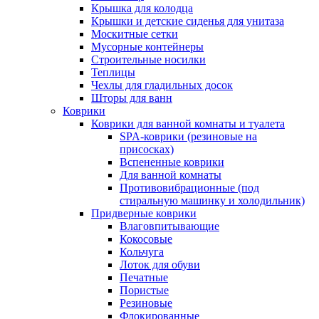
Крышка для колодца
Крышки и детские сиденья для унитаза
Москитные сетки
Мусорные контейнеры
Строительные носилки
Теплицы
Чехлы для гладильных досок
Шторы для ванн
Коврики
Коврики для ванной комнаты и туалета
SPA-коврики (резиновые на
присосках)
Вспененные коврики
Для ванной комнаты
Противовибрационные (под
стиральную машинку и холодильник)
Придверные коврики
Влаговпитывающие
Кокосовые
Кольчуга
Лоток для обуви
Печатные
Пористые
Резиновые
Флокированные