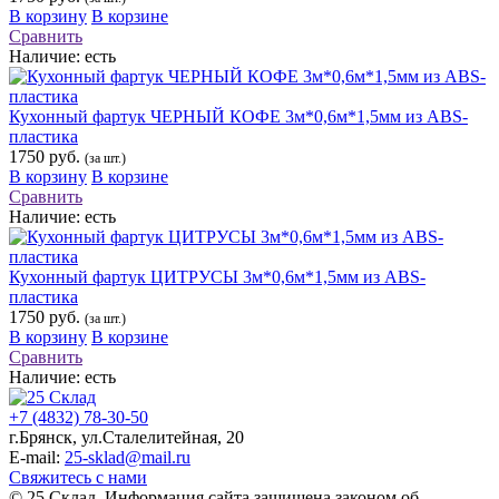
В корзину
В корзине
Сравнить
Наличие:
есть
Кухонный фартук ЧЕРНЫЙ КОФЕ 3м*0,6м*1,5мм из ABS-
пластика
1750 руб.
(за шт.)
В корзину
В корзине
Сравнить
Наличие:
есть
Кухонный фартук ЦИТРУСЫ 3м*0,6м*1,5мм из ABS-
пластика
1750 руб.
(за шт.)
В корзину
В корзине
Сравнить
Наличие:
есть
+7 (4832) 78-30-50
г.Брянск
,
ул.Сталелитейная, 20
E-mail:
25-sklad@mail.ru
Свяжитесь с нами
© 25 Склад. Информация сайта защищена законом об