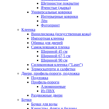
Щетинистое покрытие
Ячеистые (дырка)
Универсальные коврики
Интерьерные коврики
Лён
Фотопринт
Клеенка
Винилискожа (искусственная кожа)
Импортная клеенка
Обивка для дверей
Самоклеящаяся пленка
Шириной 45 см
Шириной 67,5 см
Шириной 90 см
Силиконовая клеенка ("Laser")
Термоскатерти и салфетки
Двери, профиль-пороги, подложка
Подложка
Профиль-пороги
Алюминиевые
Из ПВХ
Раздвижные двери
Бочки
Бочки для воды
Канистры, фляги и бидоны