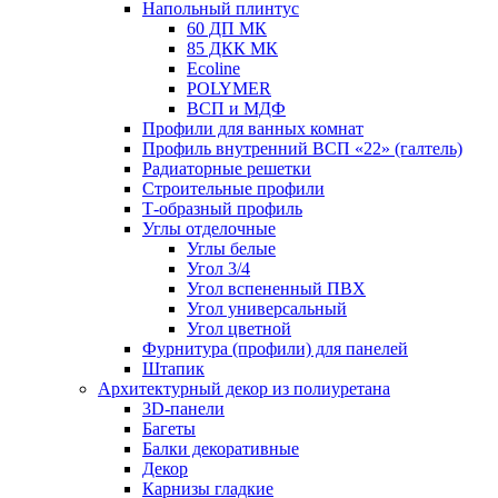
Напольный плинтус
60 ДП МК
85 ДКК МК
Ecoline
POLYMER
ВСП и МДФ
Профили для ванных комнат
Профиль внутренний ВСП «22» (галтель)
Радиаторные решетки
Строительные профили
Т-образный профиль
Углы отделочные
Углы белые
Угол 3/4
Угол вспененный ПВХ
Угол универсальный
Угол цветной
Фурнитура (профили) для панелей
Штапик
Архитектурный декор из полиуретана
3D-панели
Багеты
Балки декоративные
Декор
Карнизы гладкие