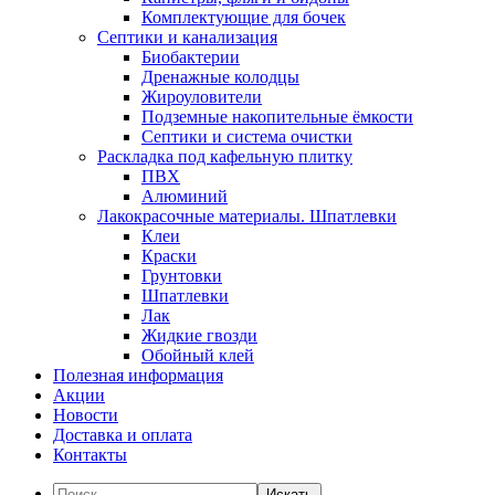
Комплектующие для бочек
Септики и канализация
Биобактерии
Дренажные колодцы
Жироуловители
Подземные накопительные ёмкости
Септики и система очистки
Раскладка под кафельную плитку
ПВХ
Алюминий
Лакокрасочные материалы. Шпатлевки
Клеи
Краски
Грунтовки
Шпатлевки
Лак
Жидкие гвозди
Обойный клей
Полезная информация
Акции
Новости
Доставка и оплата
Контакты
Искать