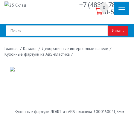
+7 (4832) 78-
0
30-50
Искать
/
Каталог
/
Декоративные интерьерные панели
/
Главная
Кухонные фартуки из ABS-пластика
/