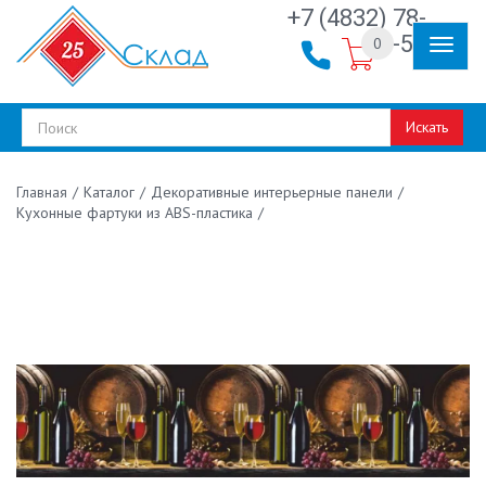
+7 (4832) 78-
30-50
0
Искать
/
Каталог
/
Декоративные интерьерные панели
/
Главная
Кухонные фартуки из ABS-пластика
/