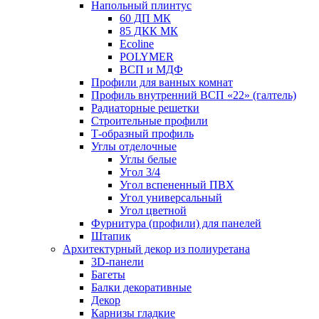
Напольный плинтус
60 ДП МК
85 ДКК МК
Ecoline
POLYMER
ВСП и МДФ
Профили для ванных комнат
Профиль внутренний ВСП «22» (галтель)
Радиаторные решетки
Строительные профили
Т-образный профиль
Углы отделочные
Углы белые
Угол 3/4
Угол вспененный ПВХ
Угол универсальный
Угол цветной
Фурнитура (профили) для панелей
Штапик
Архитектурный декор из полиуретана
3D-панели
Багеты
Балки декоративные
Декор
Карнизы гладкие