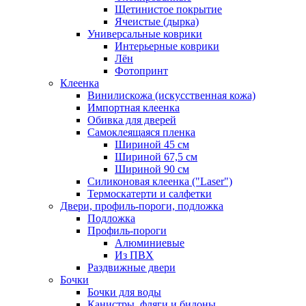
Щетинистое покрытие
Ячеистые (дырка)
Универсальные коврики
Интерьерные коврики
Лён
Фотопринт
Клеенка
Винилискожа (искусственная кожа)
Импортная клеенка
Обивка для дверей
Самоклеящаяся пленка
Шириной 45 см
Шириной 67,5 см
Шириной 90 см
Силиконовая клеенка ("Laser")
Термоскатерти и салфетки
Двери, профиль-пороги, подложка
Подложка
Профиль-пороги
Алюминиевые
Из ПВХ
Раздвижные двери
Бочки
Бочки для воды
Канистры, фляги и бидоны