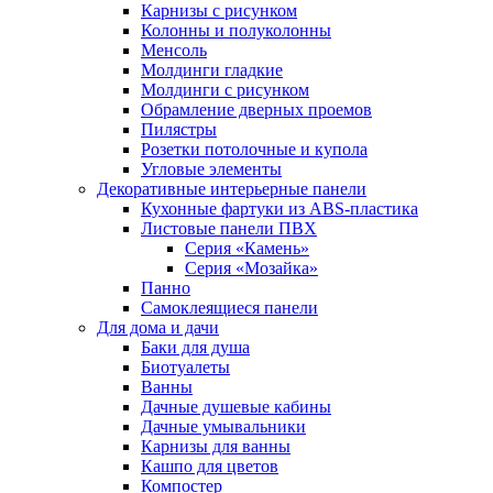
Карнизы с рисунком
Колонны и полуколонны
Менсоль
Молдинги гладкие
Молдинги с рисунком
Обрамление дверных проемов
Пилястры
Розетки потолочные и купола
Угловые элементы
Декоративные интерьерные панели
Кухонные фартуки из ABS-пластика
Листовые панели ПВХ
Серия «Камень»
Серия «Мозайка»
Панно
Самоклеящиеся панели
Для дома и дачи
Баки для душа
Биотуалеты
Ванны
Дачные душевые кабины
Дачные умывальники
Карнизы для ванны
Кашпо для цветов
Компостер