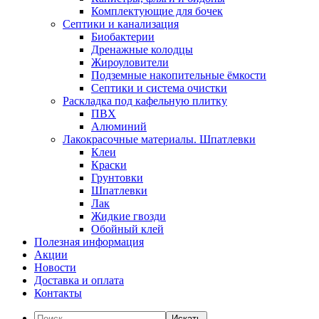
Комплектующие для бочек
Септики и канализация
Биобактерии
Дренажные колодцы
Жироуловители
Подземные накопительные ёмкости
Септики и система очистки
Раскладка под кафельную плитку
ПВХ
Алюминий
Лакокрасочные материалы. Шпатлевки
Клеи
Краски
Грунтовки
Шпатлевки
Лак
Жидкие гвозди
Обойный клей
Полезная информация
Акции
Новости
Доставка и оплата
Контакты
Искать