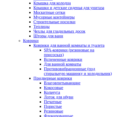
Крышка для колодца
Крышки и детские сиденья для унитаза
Москитные сетки
Мусорные контейнеры
Строительные носилки
Теплицы
Чехлы для гладильных досок
Шторы для ванн
Коврики
Коврики для ванной комнаты и туалета
SPA-коврики (резиновые на
присосках)
Вспененные коврики
Для ванной комнаты
Противовибрационные (под
стиральную машинку и холодильник)
Придверные коврики
Влаговпитывающие
Кокосовые
Кольчуга
Лоток для обуви
Печатные
Пористые
Резиновые
Флокированные