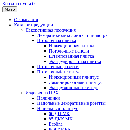
Корзина пуста
0
Меню
О компании
Каталог продукции
Декоративная продукция
Декоративные колонны и пилястры
Потолочная плитка
Инжекционная плитка
Потолочные панели
Штампованная плитка
Экструдированная плитка
Потолочные розетки
Потолочный плинтус
Инжекционный плинтус
Ламинированный плинтус
Экструзионный плинтус
Изделия из ПВХ
Наличники
Напольные декоративные розетты
Напольный плинтус
60 ДП МК
85 ДКК МК
Ecoline
POLYMER