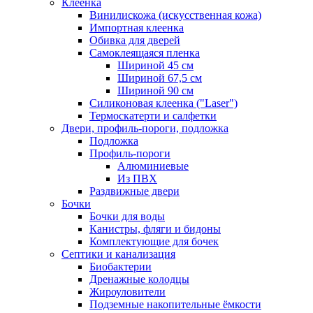
Клеенка
Винилискожа (искусственная кожа)
Импортная клеенка
Обивка для дверей
Самоклеящаяся пленка
Шириной 45 см
Шириной 67,5 см
Шириной 90 см
Силиконовая клеенка ("Laser")
Термоскатерти и салфетки
Двери, профиль-пороги, подложка
Подложка
Профиль-пороги
Алюминиевые
Из ПВХ
Раздвижные двери
Бочки
Бочки для воды
Канистры, фляги и бидоны
Комплектующие для бочек
Септики и канализация
Биобактерии
Дренажные колодцы
Жироуловители
Подземные накопительные ёмкости