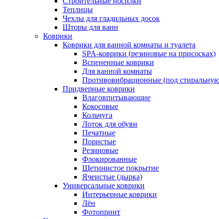
Строительные носилки
Теплицы
Чехлы для гладильных досок
Шторы для ванн
Коврики
Коврики для ванной комнаты и туалета
SPA-коврики (резиновые на присосках)
Вспененные коврики
Для ванной комнаты
Противовибрационные (под стиральную
Придверные коврики
Влаговпитывающие
Кокосовые
Кольчуга
Лоток для обуви
Печатные
Пористые
Резиновые
Флокированные
Щетинистое покрытие
Ячеистые (дырка)
Универсальные коврики
Интерьерные коврики
Лён
Фотопринт