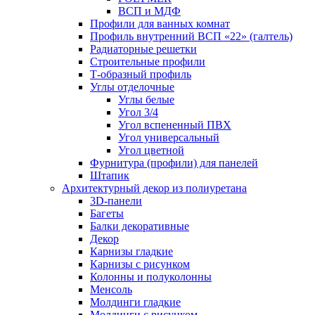
ВСП и МДФ
Профили для ванных комнат
Профиль внутренний ВСП «22» (галтель)
Радиаторные решетки
Строительные профили
Т-образный профиль
Углы отделочные
Углы белые
Угол 3/4
Угол вспененный ПВХ
Угол универсальный
Угол цветной
Фурнитура (профили) для панелей
Штапик
Архитектурный декор из полиуретана
3D-панели
Багеты
Балки декоративные
Декор
Карнизы гладкие
Карнизы с рисунком
Колонны и полуколонны
Менсоль
Молдинги гладкие
Молдинги с рисунком