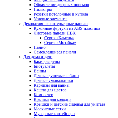
Обрамление дверных проемов
Пилястры
Розетки потолочные и купола
Угловые элементы
Декоративные интерьерные панели
Кухонные фартуки из ABS-пластика
Листовые панели ПВХ
Серия «Камень»
Серия «Мозайка»
Панно
Самоклеящиеся панели
Для дома и дачи
Баки для душа
Биотуалеты
Ванны
Дачные душевые кабины
Дачные умывальники
Карнизы для ванны
Кашпо для цветов
Компостер
Крышка для колодца
Крышки и детские сиденья для унитаза
Москитные сетки
Мусорные контейнеры