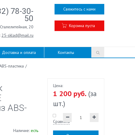
Свяжитесь с нами
32) 78-30-
50
Корзина пуста
.Сталелитейная, 20
:
25-sklad@mail.ru
Доставка и оплата
Контакты
ABS-пластика
/
к
Цена:
1 200 руб.
(за
Е
шт.)
з ABS-
Сравнить
Наличие:
есть