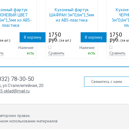
хонный фартук
Кухонный фартук
Кухон
ЛОНЕВЫЙ ЦВЕТ
ШАФРАН 3м*0,6м*1,5мм
ЧЕРН
6м*1,5мм из ABS-
из ABS-пластика
3м*0,6м*
пластика
пл
0
1750
1750
В корзину
В корзину
руб.
руб.
за шт.)
(за шт.)
(за ш
Наличие:
Наличие:
ть
есть
Сравнить
есть
Сравнить
832) 78-30-50
Свяжитесь с нами
к
,
ул.Сталелитейная, 20
5-sklad@mail.ru
вторских правах.
чном использовании материалов