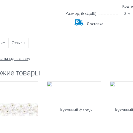
Код т
Размер, (ВхДхШ)
2 м
Доставка
ние
Отзывы
я назад к списку
ожие товары