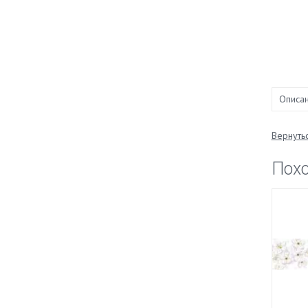
Описа
Вернутьс
Пох