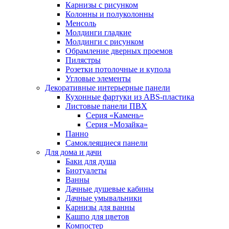
Карнизы с рисунком
Колонны и полуколонны
Менсоль
Молдинги гладкие
Молдинги с рисунком
Обрамление дверных проемов
Пилястры
Розетки потолочные и купола
Угловые элементы
Декоративные интерьерные панели
Кухонные фартуки из ABS-пластика
Листовые панели ПВХ
Серия «Камень»
Серия «Мозайка»
Панно
Самоклеящиеся панели
Для дома и дачи
Баки для душа
Биотуалеты
Ванны
Дачные душевые кабины
Дачные умывальники
Карнизы для ванны
Кашпо для цветов
Компостер