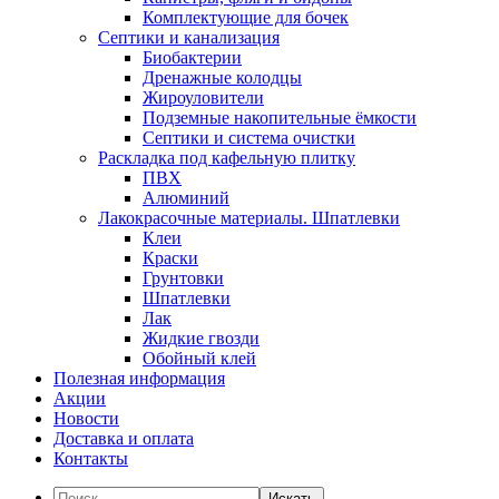
Комплектующие для бочек
Септики и канализация
Биобактерии
Дренажные колодцы
Жироуловители
Подземные накопительные ёмкости
Септики и система очистки
Раскладка под кафельную плитку
ПВХ
Алюминий
Лакокрасочные материалы. Шпатлевки
Клеи
Краски
Грунтовки
Шпатлевки
Лак
Жидкие гвозди
Обойный клей
Полезная информация
Акции
Новости
Доставка и оплата
Контакты
Искать