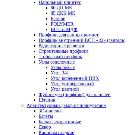
Напольный плинтус
60 ДП МК
85 ДКК МК
Ecoline
POLYMER
ВСП и МДФ
Профили для ванных комнат
Профиль внутренний ВСП «22» (галтель)
Радиаторные решетки
Строительные профили
Т-образный профиль
Углы отделочные
Углы белые
Угол 3/4
Угол вспененный ПВХ
Угол универсальный
Угол цветной
Фурнитура (профили) для панелей
Штапик
Архитектурный декор из полиуретана
3D-панели
Багеты
Балки декоративные
Декор
Карнизы гладкие