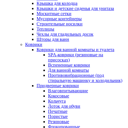
Крышка для колодца
Крышки и детские сиденья для унитаза
Москитные сетки
Мусорные контейнеры
Строительные носилки
Теплицы
Чехлы для гладильных досок
Шторы для ванн
Коврики
Коврики для ванной комнаты и туалета
SPA-коврики (резиновые на
присосках)
Вспененные коврики
Для ванной комнаты
Противовибрационные (под
стиральную машинку и холодильник)
Придверные коврики
Влаговпитывающие
Кокосовые
Кольчуга
Лоток для обуви
Печатные
Пористые
Резиновые
Флокированные